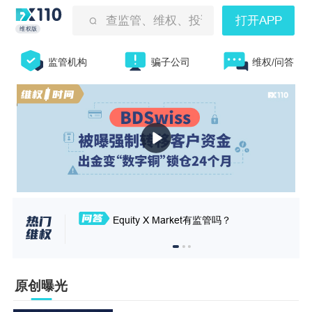
查监管、维权、投诉曝光等
打开APP
维权版
监管机构
骗子公司
维权/问答
Equity X Market有监管吗？
原创曝光