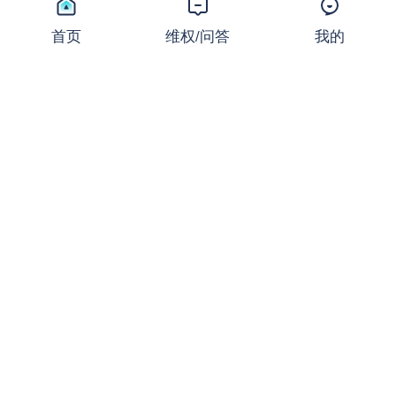
同样的止损，不同的结局：撕
开JRFX金荣环球定向滑点的
首页
维权/问答
我的
遮羞布
曝光
2026-07-24 08:31:16
27,669 浏览
起底FXCG：前身爆雷、现名
套牌，受害者还在增加
曝光
2026-07-23 08:36:37
18,748 浏览
盛大金禧案迎新进展：首次资
金清退启动！FX110曾曝光其
骗局
新闻
2026-07-22 16:32:24
18,364 浏览
ACY Securities稀万证券出金
问题频发，到账得凭运气？
曝光
2026-07-22 08:34:39
18,721 浏览