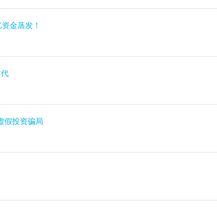
亿资金蒸发！
时代
虚假投资骗局