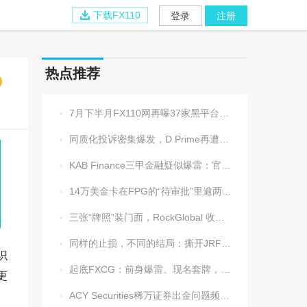
下载FX110
登录
注册
热点推荐
7月下半月FX110网再曝37家黑平台，多家疑为同一团伙操控

同质化投诉密集爆发，D Prime再遭实名举报：超3.2万美元遭无理扣押

KAB Finance三甲金融疑似爆雷：官网瘫痪、业务员失联、出金遇阻

14万美金卡在FPG的“待审批”里逾两周，平台全线冷处理

三张“牌照”装门面，RockGlobal 收割起来从不手软

同样的止损，不同的结局：撕开JRFX金荣环球定向滑点的遮羞布

识
起底FXCG：前身爆雷、现名套牌，受害者还在增加

更
ACY Securities稀万证券出金问题频发，到账得凭运气？
