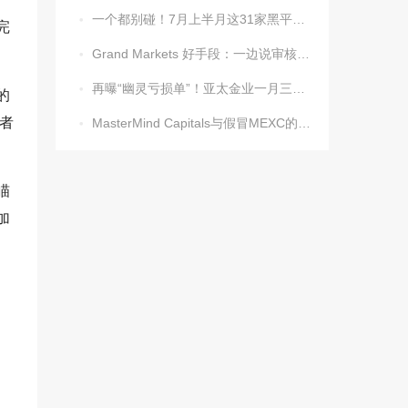
一个都别碰！7月上半月这31家黑平台被揪出

完
Grand Markets 好手段：一边说审核未完，一边把钱清零

再曝“幽灵亏损单”！亚太金业一月三案，吞噬超70万美金

的
骗者
MasterMind Capitals与假冒MEXC的局，又有人中招

瞄
加