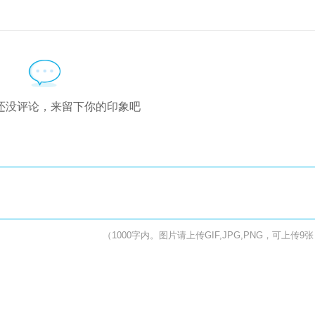
还没评论，来留下你的印象吧
（1000字内。图片请上传GIF,JPG,PNG，可上传9