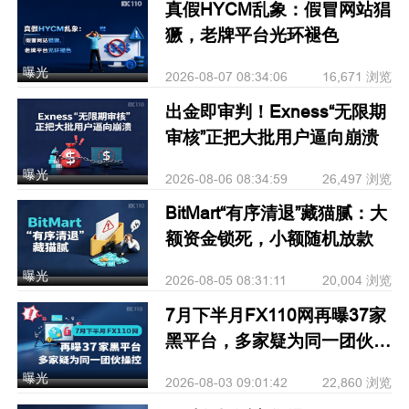
真假HYCM乱象：假冒网站猖
獗，老牌平台光环褪色
曝光
2026-08-07 08:34:06
16,671 浏览
出金即审判！Exness“无限期
审核”正把大批用户逼向崩溃
曝光
2026-08-06 08:34:59
26,497 浏览
BitMart“有序清退”藏猫腻：大
额资金锁死，小额随机放款
曝光
2026-08-05 08:31:11
20,004 浏览
7月下半月FX110网再曝37家
黑平台，多家疑为同一团伙操
控
曝光
2026-08-03 09:01:42
22,860 浏览