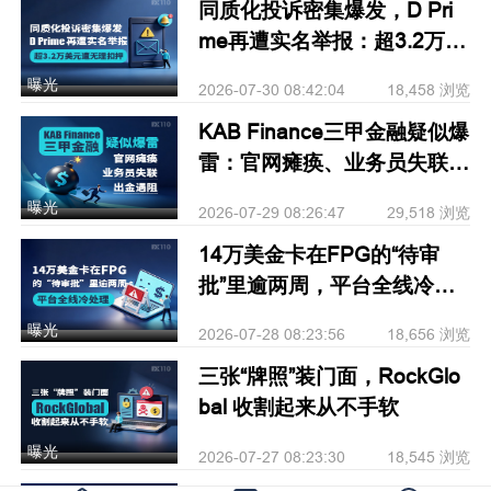
同质化投诉密集爆发，D Pri
me再遭实名举报：超3.2万美
元遭无理扣押
曝光
2026-07-30 08:42:04
18,458 浏览
KAB Finance三甲金融疑似爆
雷：官网瘫痪、业务员失联、
出金遇阻
曝光
2026-07-29 08:26:47
29,518 浏览
14万美金卡在FPG的“待审
批”里逾两周，平台全线冷处
理
曝光
2026-07-28 08:23:56
18,656 浏览
三张“牌照”装门面，RockGlo
bal 收割起来从不手软
曝光
2026-07-27 08:23:30
18,545 浏览