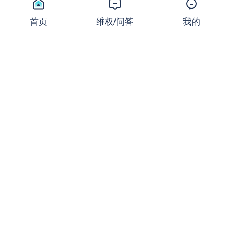
24/7交易时代加速到来！CM
E领跑，多家零售交易商相继
首页
维权/问答
我的
跟进
新闻
2026-07-24 11:16:50
18,567 浏览
同样的止损，不同的结局：撕
开JRFX金荣环球定向滑点的
遮羞布
曝光
2026-07-24 08:31:16
27,670 浏览
起底FXCG：前身爆雷、现名
套牌，受害者还在增加
曝光
2026-07-23 08:36:37
18,763 浏览
盛大金禧案迎新进展：首次资
金清退启动！FX110曾曝光其
骗局
新闻
2026-07-22 16:32:24
18,366 浏览