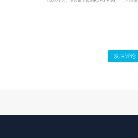
（1000字内。图片请上传GIF,JPG,PNG，可上传9
发表评论