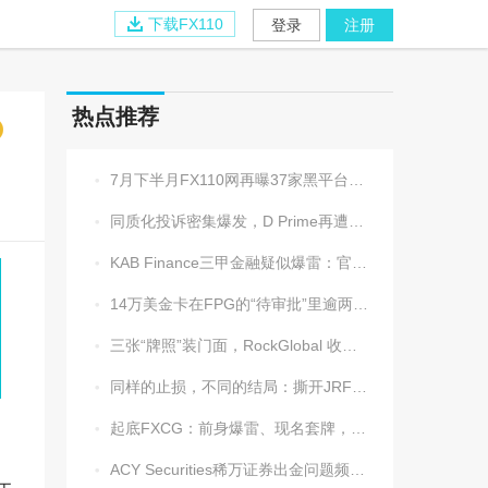
下载FX110
登录
注册
热点推荐
7月下半月FX110网再曝37家黑平台，多家疑为同一团伙操控

同质化投诉密集爆发，D Prime再遭实名举报：超3.2万美元遭无理扣押

KAB Finance三甲金融疑似爆雷：官网瘫痪、业务员失联、出金遇阻

14万美金卡在FPG的“待审批”里逾两周，平台全线冷处理

三张“牌照”装门面，RockGlobal 收割起来从不手软

同样的止损，不同的结局：撕开JRFX金荣环球定向滑点的遮羞布

起底FXCG：前身爆雷、现名套牌，受害者还在增加

ACY Securities稀万证券出金问题频发，到账得凭运气？
