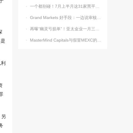
于
一个都别碰！7月上半月这31家黑平台被揪出

Grand Markets 好手段：一边说审核未完，一边把钱清零

再曝“幽灵亏损单”！亚太金业一月三案，吞噬超70万美金

深
MasterMind Capitals与假冒MEXC的局，又有人中招

其是
以利
资
罪
。另
务