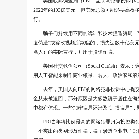
美国联邦调查局（FBI）互联网犯罪投诉中
2022年的103亿美元，但实际总额可能还要高
行。
骗子们持续用不同的诡计和技术捏造骗局，而
度伪造”或篡改视频所欺骗的，损失达数十亿美
名人）的实际言行，并用于投资诈骗。
美国社交鲶鱼公司（Social Catfis
用人工智能来制作商业领袖、名人、政治家和浪
去年，美国人向FBI的网络犯罪投诉中心提交了超过
金从未被追回，部分原因是大多数骗子居住在海
中都有体现。一些加密骗局还涉及“追损骗局”
FBI去年将比例最高的网络犯罪归为投资
一个突出的类别涉及诈骗，骗子渗透企业电子邮