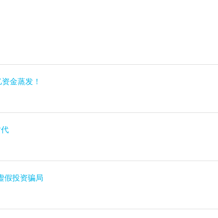
亿资金蒸发！
时代
虚假投资骗局