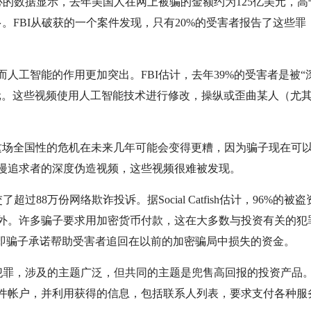
心的数据显示，去年美国人在网上被骗的金额约为125亿美元，高
得多。FBI从破获的一个案件发现，只有20%的受害者报告了这些罪
人工智能的作用更加突出。FBI估计，去年39%的受害者是被“
元。这些视频使用人工智能技术进行修改，操纵或歪曲某人（尤
h）表示：这场全国性的危机在未来几年可能会变得更糟，因为骗子现在可
漫追求者的深度伪造视频，这些视频很难被发现。
88万份网络欺诈投诉。据Social Catfish估计，96%的被盗
外。许多骗子要求用加密货币付款，这在大多数与投资有关的犯
，即骗子承诺帮助受害者追回在以前的加密骗局中损失的资金。
类犯罪，涉及的主题广泛，但共同的主题是兜售高回报的投资产品
件帐户，并利用获得的信息，包括联系人列表，要求支付各种服