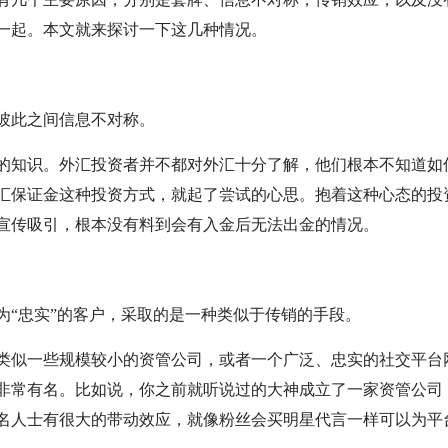
一起。本文就来探讨一下这几种情况。
彼此之间信息不对称。
的知识。外汇投资者并不都对外汇十分了解，他们根本不知道如
汇保证金这种投资方式，就起了尝试的心思。抱着这种心态的投
宣传吸引，根本没有料到会有入金后无法出金的情况。
为“忠实”的客户，采取的是一种类似于传销的手段。
类似一些规模较小的资管公司，或者一个广泛、忠实的社交平台
非常有名。比如说，你之前就听说过的大神成立了一家资管公司
名人士有很大的带动效应，就像粉丝会买明星代言一样可以为平