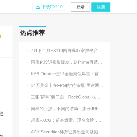
下载FX110
登录
注册
热点推荐
7月下半月FX110网再曝37家黑平台，多家疑为同一团伙操控

同质化投诉密集爆发，D Prime再遭实名举报：超3.2万美元遭无理扣押

KAB Finance三甲金融疑似爆雷：官网瘫痪、业务员失联、出金遇阻

14万美金卡在FPG的“待审批”里逾两周，平台全线冷处理

三张“牌照”装门面，RockGlobal 收割起来从不手软

同样的止损，不同的结局：撕开JRFX金荣环球定向滑点的遮羞布

黑
起底FXCG：前身爆雷、现名套牌，受害者还在增加

ACY Securities稀万证券出金问题频发，到账得凭运气？

有