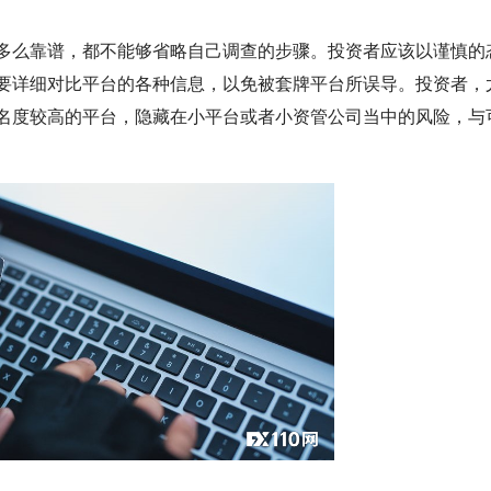
多么靠谱，都不能够省略自己调查的步骤。投资者应该以谨慎的
要详细对比平台的各种信息，以免被套牌平台所误导。投资者，
名度较高的平台，隐藏在小平台或者小资管公司当中的风险，与