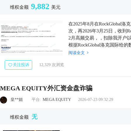
9,882
维权金额
美元
在2025年8月在RockGlo
次，再2026年3月25日，收到Ro
2月高频交易，，扣除我开户以来
根据RockGlobal洛克国际
了，真正做高频交易的一天就得1
阅读全文
关注投诉
12,329 次浏览
MEGA EQUITY外汇资金盘诈骗
皇**姐
平台:
MEGA EQUITY
2026-07-23 09:32:29
无
维权金额