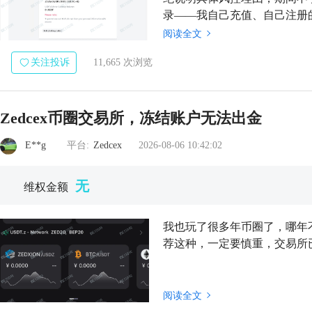
录——我自己充值、自己注册的
留证据？ 出于恐惧本金无法拿..
阅读全文
关注投诉
11,665 次浏览
Zedcex币圈交易所，冻结账户无法出金
E**g
平台:
Zedcex
2026-08-06 10:42:02
无
维权金额
我也玩了很多年币圈了，哪年
荐这种，一定要慎重，交易所
阅读全文