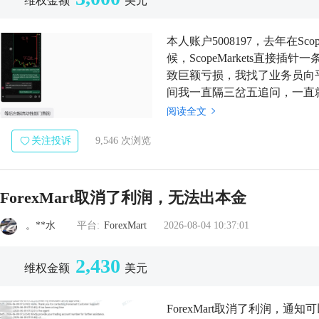
维权金额
美元
本人账户5008197，去年在Sc
候，ScopeMarkets直
致巨额亏损，我找了业务员向
间我一直隔三岔五追问，一直
不愿意赔偿我的损失。同一时间
阅读全文
关注投诉
9,546 次浏览
ForexMart取消了利润，无法出本金
。**水
平台:
ForexMart
2026-08-04 10:37:01
2,430
维权金额
美元
ForexMart取消了利润，