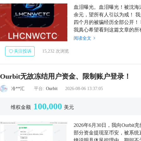
血泪曝光。血泪曝光！被沈海
余元，望所有人引以为戒！ 
四个月的被骗经历全部公开！
我真心希望看到这篇文章的所
CTC操盘比赛、内部稳赚策略！
阅读全文
元，心态本就不...
关注投诉
15,232 次浏览
Ourbit无故冻结用户资金、限制账户登录！
冷**汇
平台:
Ourbit
2026-08-06 13:37:05
100,000
维权金额
美元
2026年6月30日，我向Ourbi
部分资金提现至币安，被系统直接
绝说明具体风控理由，期间不予