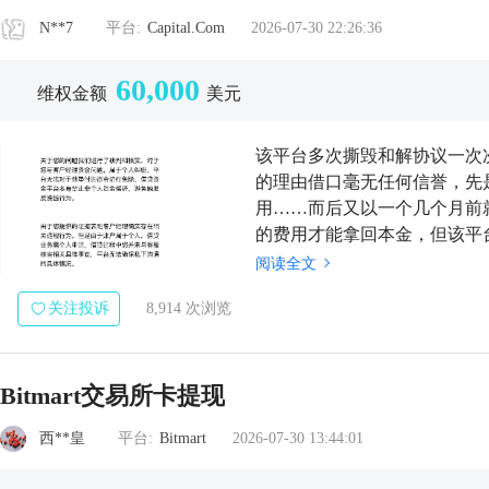
N**7
平台:
Capital.Com
2026-07-30 22:26:36
60,000
维权金额
美元
该平台多次撕毁和解协议一次
的理由借口毫无任何信誉，先
用……而后又以一个几个月前
的费用才能拿回本金，但该平
的部分作为我方本金可进行出
阅读全文
意...
关注投诉
8,914 次浏览
Bitmart交易所卡提现
西**皇
平台:
Bitmart
2026-07-30 13:44:01