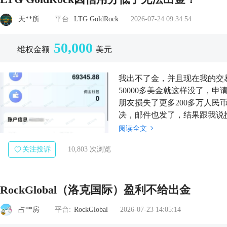
天**所
平台:
LTG GoldRock
2026-07-24 09:34:54
50,000
维权金额
美元
我出不了金，并且现在我的交
50000多美金就这样没了，
朋友损失了更多200多万人民
决，邮件也发了，结果跟我说
是不知道人在哪里的，问题是
阅读全文
关注投诉
10,803 次浏览
RockGlobal（洛克国际）盈利不给出金
占**房
平台:
RockGlobal
2026-07-23 14:05:14