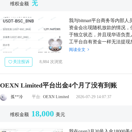
无
维权金额
我与bitmart平台商务等内部人
资金会出现随机放款的情况，
于独立状态，并且现华语负责
工平台自有资金一样无法提现
上，平台对此并未给用户通过
阅读全文
前平台发布公...
关注投诉
8,884 次浏览
OEXN Limited平台出金4个月了没有到账
孤**冷
平台:
OEXN Limited
2026-07-29 14:07:37
18,000
维权金额
美元
我在oxen3月30号入金1800