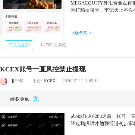
MEGAEQUITY外汇资金盘
天打鸡血聊天，牢记天上不会
阅读全文
关注投诉
16,762 次浏览
KCEX账号一直风控禁止提现
▍**然
平台:
KCEX
2026-07-22 11:05:10
无
维权金额
从okx转入628u之后，账
经过我投诉才勉强通过初步审核