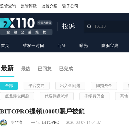
监管查询
监管评级
监管介绍
骗子公司
投诉
首页
维权一时间
问答
曝光
防骗宝典
最新
最热
已回复
已完成
全部
平台交易
出入金问题
挪扣资金
点差爆仓问题
代客操盘喊单
手续费佣金
其他
BITOPRO提領1000U賬戶被鎖
空**痛
平台:
BITOPRO
2026-08-07 14:04:37