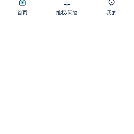
同样的止损，不同的结局：撕
开JRFX金荣环球定向滑点的
首页
维权/问答
我的
遮羞布
曝光
2026-07-24 08:31:16
27,669 浏览
起底FXCG：前身爆雷、现名
套牌，受害者还在增加
曝光
2026-07-23 08:36:37
18,748 浏览
盛大金禧案迎新进展：首次资
金清退启动！FX110曾曝光其
骗局
新闻
2026-07-22 16:32:24
18,364 浏览
ACY Securities稀万证券出金
问题频发，到账得凭运气？
曝光
2026-07-22 08:34:39
18,721 浏览