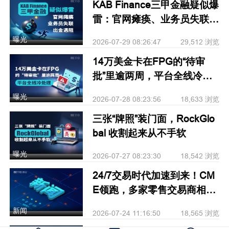
KAB Finance三甲金融疑似爆
雷：官网瘫痪、业务员失联、
出金遇阻
曝光
2026-07-29 08:26:47
29,512 浏览
14万美金卡在FPG的“待审
批”里逾两周，平台全线冷处
理
曝光
2026-07-28 08:23:56
18,633 浏览
三张“牌照”装门面，RockGlo
bal 收割起来从不手软
曝光
2026-07-27 08:23:30
18,542 浏览
24/7交易时代加速到来！CM
E领跑，多家零售交易商相继
跟进
新闻
2026-07-24 11:16:50
18,565 浏览