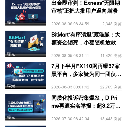
出金即审判！Exness“无限期
审核”正把大批用户逼向崩溃
曝光
2026-08-06 08:34:59
2,348 浏览
BitMart“有序清退”藏猫腻：大
额资金锁死，小额随机放款
曝光
2026-08-05 08:31:11
11,420 浏览
7月下半月FX110网再曝37家
黑平台，多家疑为同一团伙操
控
曝光
2026-08-03 09:01:42
22,769 浏览
同质化投诉密集爆发，D Pri
me再遭实名举报：超3.2万美
元遭无理扣押
曝光
2026-07-30 08:42:04
18,443 浏览