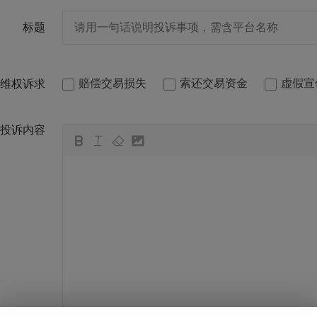
标题
赔偿交易损失
索还交易资金
虚假宣
维权诉求
投诉内容
뀁
뀃
뀂
뀄