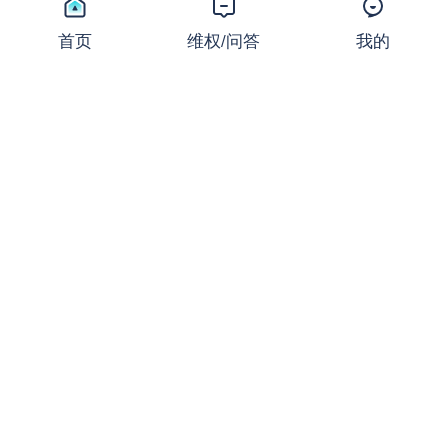
同样的止损，不同的结局：撕
开JRFX金荣环球定向滑点的
首页
维权/问答
我的
遮羞布
曝光
2026-07-24 08:31:16
27,670 浏览
起底FXCG：前身爆雷、现名
套牌，受害者还在增加
曝光
2026-07-23 08:36:37
18,751 浏览
盛大金禧案迎新进展：首次资
金清退启动！FX110曾曝光其
骗局
新闻
2026-07-22 16:32:24
18,366 浏览
ACY Securities稀万证券出金
问题频发，到账得凭运气？
曝光
2026-07-22 08:34:39
18,722 浏览