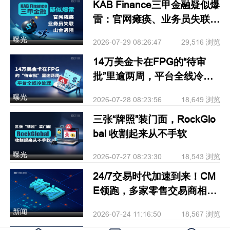
KAB Finance三甲金融疑似爆
雷：官网瘫痪、业务员失联、
出金遇阻
曝光
2026-07-29 08:26:47
29,516 浏览
14万美金卡在FPG的“待审
批”里逾两周，平台全线冷处
理
曝光
2026-07-28 08:23:56
18,649 浏览
三张“牌照”装门面，RockGlo
bal 收割起来从不手软
曝光
2026-07-27 08:23:30
18,543 浏览
24/7交易时代加速到来！CM
E领跑，多家零售交易商相继
跟进
新闻
2026-07-24 11:16:50
18,567 浏览