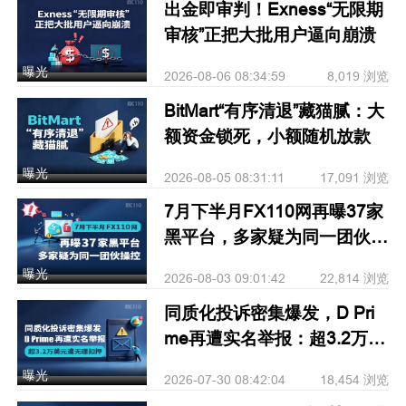
出金即审判！Exness“无限期
审核”正把大批用户逼向崩溃
曝光
2026-08-06 08:34:59
8,019 浏览
BitMart“有序清退”藏猫腻：大
额资金锁死，小额随机放款
曝光
2026-08-05 08:31:11
17,091 浏览
7月下半月FX110网再曝37家
黑平台，多家疑为同一团伙操
控
曝光
2026-08-03 09:01:42
22,814 浏览
同质化投诉密集爆发，D Pri
me再遭实名举报：超3.2万美
元遭无理扣押
曝光
2026-07-30 08:42:04
18,454 浏览