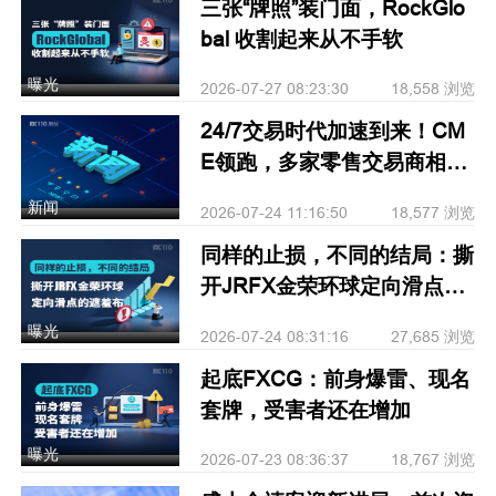
三张“牌照”装门面，RockGlo
bal 收割起来从不手软
曝光
2026-07-27 08:23:30
18,558 浏览
24/7交易时代加速到来！CM
E领跑，多家零售交易商相继
跟进
新闻
2026-07-24 11:16:50
18,577 浏览
同样的止损，不同的结局：撕
开JRFX金荣环球定向滑点的
遮羞布
曝光
2026-07-24 08:31:16
27,685 浏览
起底FXCG：前身爆雷、现名
套牌，受害者还在增加
曝光
2026-07-23 08:36:37
18,767 浏览