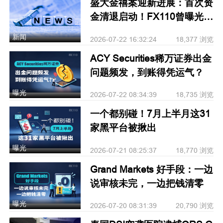
盛大金禧案迎新进展：首次资
金清退启动！FX110曾曝光其
骗局
新闻
2026-07-22 16:32:24
18,377 浏览
ACY Securities稀万证券出金
问题频发，到账得凭运气？
曝光
2026-07-22 08:34:39
18,735 浏览
一个都别碰！7月上半月这31
家黑平台被揪出
曝光
2026-07-21 08:25:37
18,770 浏览
Grand Markets 好手段：一边
说审核未完，一边把钱清零
曝光
2026-07-20 08:31:39
20,790 浏览