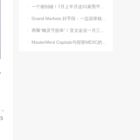
一个都别碰！7月上半月这31家黑平台被揪出

Grand Markets 好手段：一边说审核未完，一边把钱清零

再曝“幽灵亏损单”！亚太金业一月三案，吞噬超70万美金

MasterMind Capitals与假冒MEXC的局，又有人中招

，
服，
5