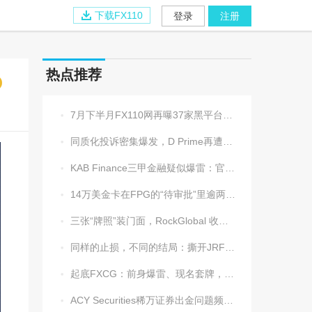
下载FX110
登录
注册
热点推荐
7月下半月FX110网再曝37家黑平台，多家疑为同一团伙操控

同质化投诉密集爆发，D Prime再遭实名举报：超3.2万美元遭无理扣押

KAB Finance三甲金融疑似爆雷：官网瘫痪、业务员失联、出金遇阻

14万美金卡在FPG的“待审批”里逾两周，平台全线冷处理

三张“牌照”装门面，RockGlobal 收割起来从不手软

同样的止损，不同的结局：撕开JRFX金荣环球定向滑点的遮羞布

起底FXCG：前身爆雷、现名套牌，受害者还在增加

ACY Securities稀万证券出金问题频发，到账得凭运气？
