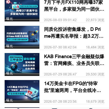
7月下半月FX110网再曝37家
黑平台，多家疑为同一团伙操
控
曝光
2026-08-03 09:01:42
22,873 浏览
同质化投诉密集爆发，D Pri
me再遭实名举报：超3.2万美
元遭无理扣押
曝光
2026-07-30 08:42:04
18,484 浏览
KAB Finance三甲金融疑似爆
雷：官网瘫痪、业务员失联、
出金遇阻
曝光
2026-07-29 08:26:47
29,530 浏览
14万美金卡在FPG的“待审
批”里逾两周，平台全线冷处
理
曝光
2026-07-28 08:23:56
18,679 浏览