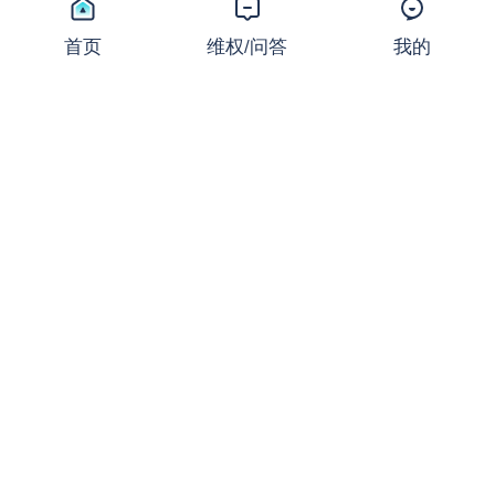
三张“牌照”装门面，RockGlo
bal 收割起来从不手软
首页
维权/问答
我的
曝光
2026-07-27 08:23:30
18,558 浏览
24/7交易时代加速到来！CM
E领跑，多家零售交易商相继
跟进
新闻
2026-07-24 11:16:50
18,577 浏览
同样的止损，不同的结局：撕
开JRFX金荣环球定向滑点的
遮羞布
曝光
2026-07-24 08:31:16
27,685 浏览
起底FXCG：前身爆雷、现名
套牌，受害者还在增加
曝光
2026-07-23 08:36:37
18,767 浏览