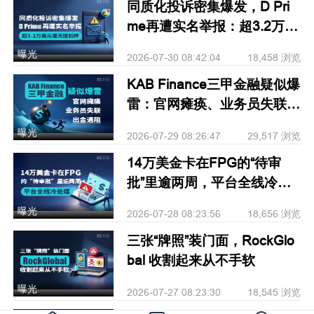
同质化投诉密集爆发，D Pri
me再遭实名举报：超3.2万美
元遭无理扣押
曝光
2026-07-30 08:42:04
18,458 浏览
KAB Finance三甲金融疑似爆
雷：官网瘫痪、业务员失联、
出金遇阻
曝光
2026-07-29 08:26:47
29,517 浏览
14万美金卡在FPG的“待审
批”里逾两周，平台全线冷处
理
曝光
2026-07-28 08:23:56
18,656 浏览
三张“牌照”装门面，RockGlo
bal 收割起来从不手软
曝光
2026-07-27 08:23:30
18,545 浏览