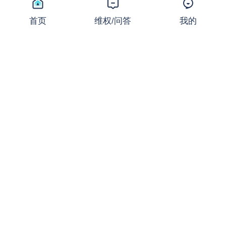
24/7交易时代加速到来！CM
E领跑，多家零售交易商相继
首页
维权/问答
我的
跟进
新闻
2026-07-24 11:16:50
18,567 浏览
同样的止损，不同的结局：撕
开JRFX金荣环球定向滑点的
遮羞布
曝光
2026-07-24 08:31:16
27,670 浏览
起底FXCG：前身爆雷、现名
套牌，受害者还在增加
曝光
2026-07-23 08:36:37
18,759 浏览
盛大金禧案迎新进展：首次资
金清退启动！FX110曾曝光其
骗局
新闻
2026-07-22 16:32:24
18,366 浏览