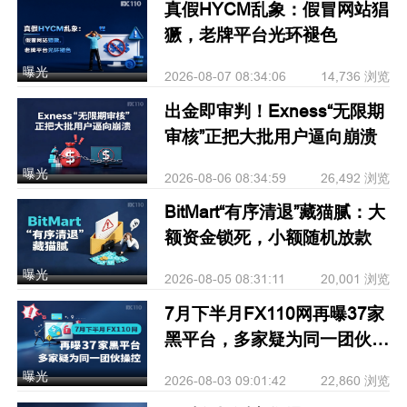
真假HYCM乱象：假冒网站猖
獗，老牌平台光环褪色
曝光
2026-08-07 08:34:06
14,736 浏览
出金即审判！Exness“无限期
审核”正把大批用户逼向崩溃
曝光
2026-08-06 08:34:59
26,492 浏览
BitMart“有序清退”藏猫腻：大
额资金锁死，小额随机放款
曝光
2026-08-05 08:31:11
20,001 浏览
7月下半月FX110网再曝37家
黑平台，多家疑为同一团伙操
控
曝光
2026-08-03 09:01:42
22,860 浏览