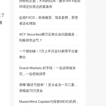
同样的止损，不同的结局：撕开JRFX金荣
环球定向滑点的遮羞布
立了
起底FXCG：前身爆雷、现名套牌，受害
客
者还在增加
ACY Securities稀万证券出金问题频发，
到账得凭运气？
一个都别碰！7月上半月这31家黑平台被
揪出
Grand Markets 好手段：一边说审核未
完，一边把钱清零
再曝“幽灵亏损单”！亚太金业一月三案，
吞噬超70万美金
MasterMind Capitals与假冒MEXC的局，