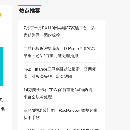
热点推荐
7月下半月FX110网再曝37家黑平台，多
家疑为同一团伙操控
同质化投诉密集爆发，D Prime再遭实名
举报：超3.2万美元遭无理扣押
KAB Finance三甲金融疑似爆雷：官网瘫
痪、业务员失联、出金遇阻
14万美金卡在FPG的“待审批”里逾两周，
平台全线冷处理
欠
姓名
三张“牌照”装门面，RockGlobal 收割起来
从不手软