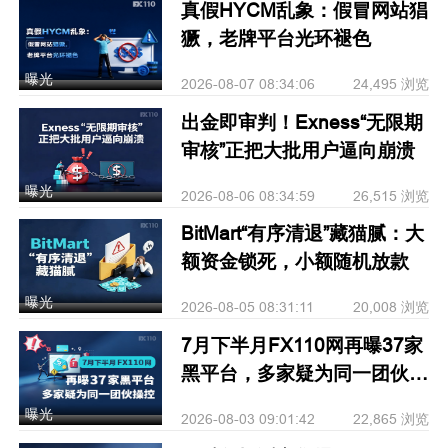
真假HYCM乱象：假冒网站猖
獗，老牌平台光环褪色
曝光
2026-08-07 08:34:06
24,495 浏览
出金即审判！Exness“无限期
审核”正把大批用户逼向崩溃
曝光
2026-08-06 08:34:59
26,515 浏览
BitMart“有序清退”藏猫腻：大
额资金锁死，小额随机放款
曝光
2026-08-05 08:31:11
20,008 浏览
7月下半月FX110网再曝37家
黑平台，多家疑为同一团伙操
控
曝光
2026-08-03 09:01:42
22,865 浏览