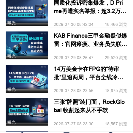
同质化投诉密集爆发，D Pri
me再遭实名举报：超3.2万美
元遭无理扣押
曝光
2026-07-30 08:42:04
18,466 浏览
KAB Finance三甲金融疑似爆
雷：官网瘫痪、业务员失联、
出金遇阻
曝光
2026-07-29 08:26:47
29,520 浏览
14万美金卡在FPG的“待审
批”里逾两周，平台全线冷处
理
曝光
2026-07-28 08:23:56
18,675 浏览
三张“牌照”装门面，RockGlo
bal 收割起来从不手软
曝光
2026-07-27 08:23:30
18,557 浏览