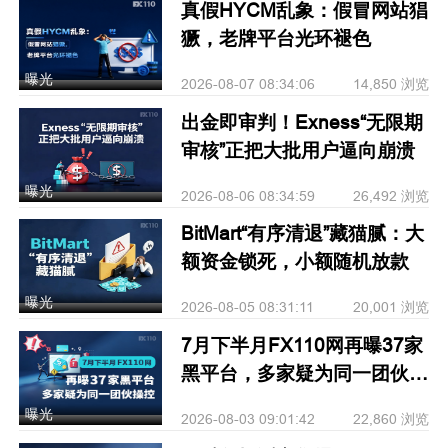
真假HYCM乱象：假冒网站猖
獗，老牌平台光环褪色
曝光
2026-08-07 08:34:06
14,850 浏览
出金即审判！Exness“无限期
审核”正把大批用户逼向崩溃
曝光
2026-08-06 08:34:59
26,492 浏览
BitMart“有序清退”藏猫腻：大
额资金锁死，小额随机放款
曝光
2026-08-05 08:31:11
20,001 浏览
7月下半月FX110网再曝37家
黑平台，多家疑为同一团伙操
控
曝光
2026-08-03 09:01:42
22,860 浏览