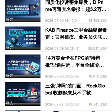
同质化投诉密集爆发，D Pri
me再遭实名举报：超3.2万美
元遭无理扣押
曝光
2026-07-30 08:42:04
18,458 浏览
KAB Finance三甲金融疑似爆
雷：官网瘫痪、业务员失联、
出金遇阻
曝光
2026-07-29 08:26:47
29,517 浏览
14万美金卡在FPG的“待审
批”里逾两周，平台全线冷处
理
曝光
2026-07-28 08:23:56
18,656 浏览
三张“牌照”装门面，RockGlo
bal 收割起来从不手软
曝光
2026-07-27 08:23:30
18,545 浏览