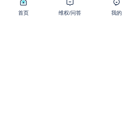
24/7交易时代加速到来！CM
E领跑，多家零售交易商相继
首页
维权/问答
我的
跟进
新闻
2026-07-24 11:16:50
18,567 浏览
同样的止损，不同的结局：撕
开JRFX金荣环球定向滑点的
遮羞布
曝光
2026-07-24 08:31:16
27,670 浏览
起底FXCG：前身爆雷、现名
套牌，受害者还在增加
曝光
2026-07-23 08:36:37
18,759 浏览
盛大金禧案迎新进展：首次资
金清退启动！FX110曾曝光其
骗局
新闻
2026-07-22 16:32:24
18,366 浏览