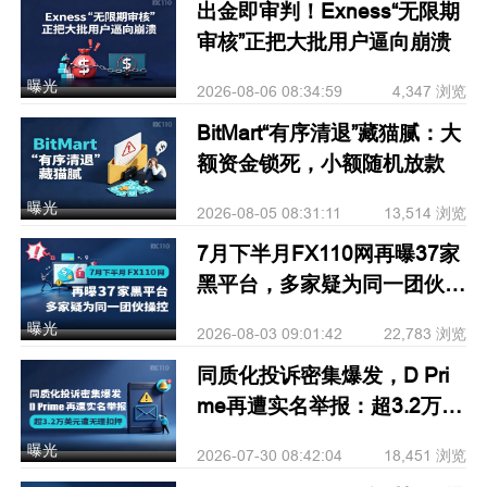
出金即审判！Exness“无限期
审核”正把大批用户逼向崩溃
曝光
2026-08-06 08:34:59
4,347 浏览
BitMart“有序清退”藏猫腻：大
额资金锁死，小额随机放款
曝光
2026-08-05 08:31:11
13,514 浏览
7月下半月FX110网再曝37家
黑平台，多家疑为同一团伙操
控
曝光
2026-08-03 09:01:42
22,783 浏览
同质化投诉密集爆发，D Pri
me再遭实名举报：超3.2万美
元遭无理扣押
曝光
2026-07-30 08:42:04
18,451 浏览