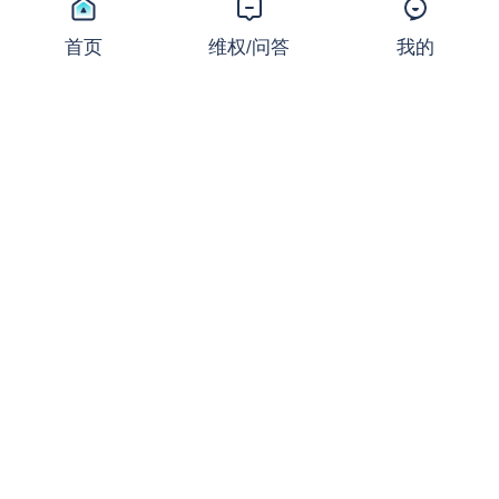
同样的止损，不同的结局：撕
开JRFX金荣环球定向滑点的
首页
维权/问答
我的
遮羞布
曝光
2026-07-24 08:31:16
27,670 浏览
起底FXCG：前身爆雷、现名
套牌，受害者还在增加
曝光
2026-07-23 08:36:37
18,749 浏览
盛大金禧案迎新进展：首次资
金清退启动！FX110曾曝光其
骗局
新闻
2026-07-22 16:32:24
18,365 浏览
ACY Securities稀万证券出金
问题频发，到账得凭运气？
曝光
2026-07-22 08:34:39
18,722 浏览