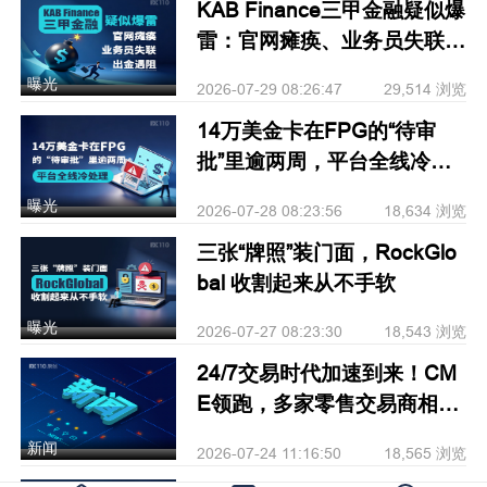
KAB Finance三甲金融疑似爆
雷：官网瘫痪、业务员失联、
出金遇阻
曝光
2026-07-29 08:26:47
29,514 浏览
14万美金卡在FPG的“待审
批”里逾两周，平台全线冷处
理
曝光
2026-07-28 08:23:56
18,634 浏览
三张“牌照”装门面，RockGlo
bal 收割起来从不手软
曝光
2026-07-27 08:23:30
18,543 浏览
24/7交易时代加速到来！CM
E领跑，多家零售交易商相继
跟进
新闻
2026-07-24 11:16:50
18,565 浏览