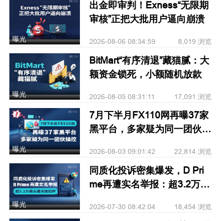
出金即审判！Exness“无限期
审核”正把大批用户逼向崩溃
曝光
2026-08-06 08:34:59
8,019 浏览
BitMart“有序清退”藏猫腻：大
额资金锁死，小额随机放款
曝光
2026-08-05 08:31:11
17,091 浏览
7月下半月FX110网再曝37家
黑平台，多家疑为同一团伙操
控
曝光
2026-08-03 09:01:42
22,814 浏览
同质化投诉密集爆发，D Pri
me再遭实名举报：超3.2万美
元遭无理扣押
曝光
2026-07-30 08:42:04
18,454 浏览