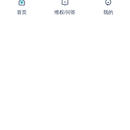
同样的止损，不同的结局：撕
开JRFX金荣环球定向滑点的
首页
维权/问答
我的
遮羞布
曝光
2026-07-24 08:31:16
27,670 浏览
起底FXCG：前身爆雷、现名
套牌，受害者还在增加
曝光
2026-07-23 08:36:37
18,751 浏览
盛大金禧案迎新进展：首次资
金清退启动！FX110曾曝光其
骗局
新闻
2026-07-22 16:32:24
18,366 浏览
ACY Securities稀万证券出金
问题频发，到账得凭运气？
曝光
2026-07-22 08:34:39
18,722 浏览