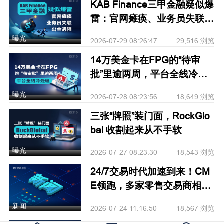
KAB Finance三甲金融疑似爆
雷：官网瘫痪、业务员失联、
出金遇阻
曝光
2026-07-29 08:26:47
29,516 浏览
14万美金卡在FPG的“待审
批”里逾两周，平台全线冷处
理
曝光
2026-07-28 08:23:56
18,649 浏览
三张“牌照”装门面，RockGlo
bal 收割起来从不手软
曝光
2026-07-27 08:23:30
18,543 浏览
24/7交易时代加速到来！CM
E领跑，多家零售交易商相继
跟进
新闻
2026-07-24 11:16:50
18,567 浏览