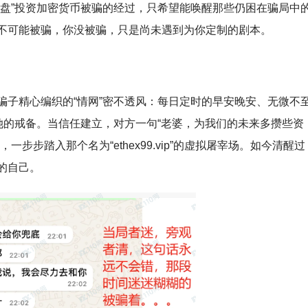
猪盘”投资加密货币被骗的经过，只希望能唤醒那些仍困在骗局中
不可能被骗，你没被骗，只是尚未遇到为你定制的剧本。
骗子精心编织的“情网”密不透风：每日定时的早安晚安、无微不
她的戒备。当信任建立，对方一句“老婆，为我们的未来多攒些资
步步踏入那个名为“ethex99.vip”的虚拟屠宰场。如今清醒过
的自己。