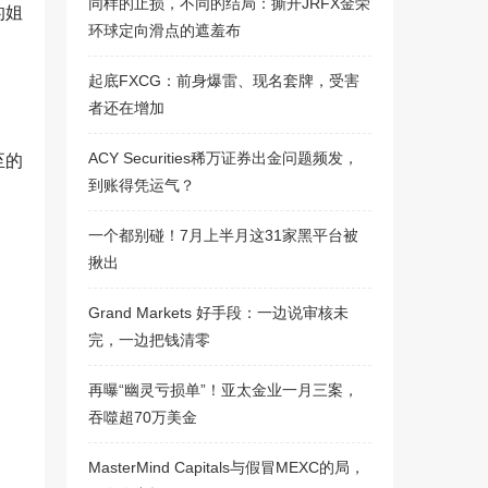
同样的止损，不同的结局：撕开JRFX金荣
的姐
环球定向滑点的遮羞布
起底FXCG：前身爆雷、现名套牌，受害
者还在增加
ACY Securities稀万证券出金问题频发，
至的
到账得凭运气？
一个都别碰！7月上半月这31家黑平台被
揪出
Grand Markets 好手段：一边说审核未
完，一边把钱清零
再曝“幽灵亏损单”！亚太金业一月三案，
吞噬超70万美金
MasterMind Capitals与假冒MEXC的局，