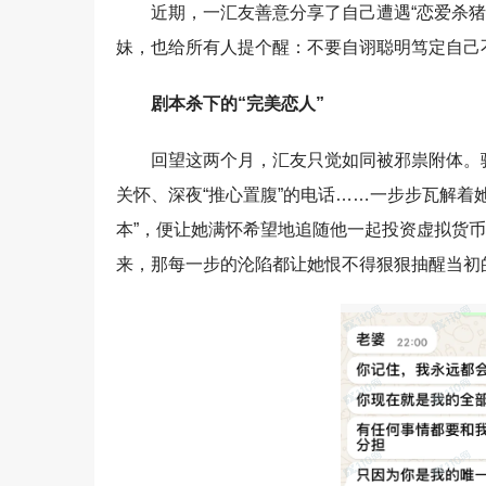
近期，一汇友善意分享了自己遭遇“恋爱杀
妹，也给所有人提个醒：不要自诩聪明笃定自己
剧本杀下的“完美恋人”
回望这两个月，汇友只觉如同被邪祟附体。
关怀、深夜“推心置腹”的电话……一步步瓦解着
本”，便让她满怀希望地追随他一起投资虚拟货币，一
来，那每一步的沦陷都让她恨不得狠狠抽醒当初