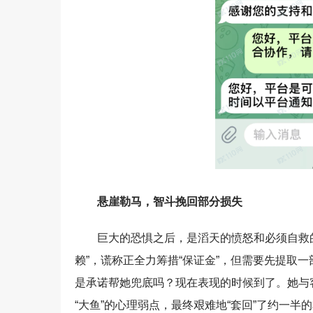
悬崖勒马，智斗挽回部分损失
巨大的恐惧之后，是滔天的愤怒和必须自救的
赖”，谎称正全力筹措“保证金”，但需要先提取一
是承诺帮她兜底吗？现在表现的时候到了。她与
“大鱼”的心理弱点，最终艰难地“套回”了约一半