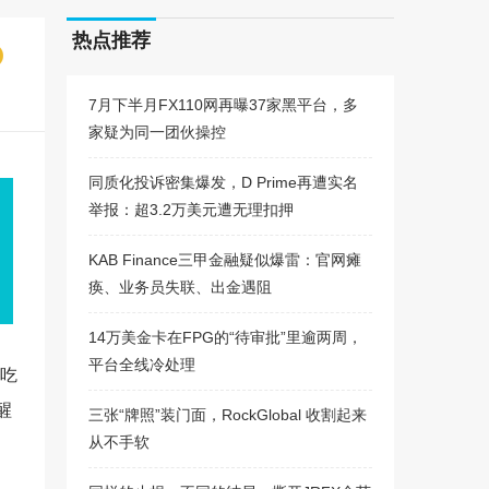
热点推荐
7月下半月FX110网再曝37家黑平台，多
家疑为同一团伙操控
同质化投诉密集爆发，D Prime再遭实名
举报：超3.2万美元遭无理扣押
KAB Finance三甲金融疑似爆雷：官网瘫
痪、业务员失联、出金遇阻
14万美金卡在FPG的“待审批”里逾两周，
平台全线冷处理
该吃
醒
三张“牌照”装门面，RockGlobal 收割起来
从不手软