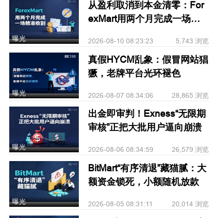
从盈利取消到本金清零：For
exMart用两个月完成一场精
准收割
曝光
2026-08-10 08:23:23
5,743 浏览
真假HYCM乱象：假冒网站猖
獗，老牌平台光环褪色
曝光
2026-08-07 08:34:06
28,865 浏览
出金即审判！Exness“无限期
审核”正把大批用户逼向崩溃
曝光
2026-08-06 08:34:59
26,579 浏览
BitMart“有序清退”藏猫腻：大
额资金锁死，小额随机放款
曝光
2026-08-05 08:31:11
20,014 浏览