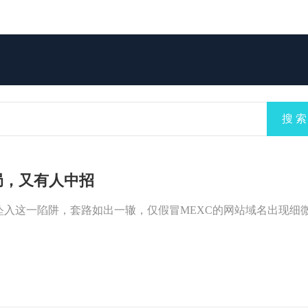
搜 索
XC的局，又有人中招
入这一陷阱，套路如出一辙，仅假冒MEXC的网站域名出现细微变化：