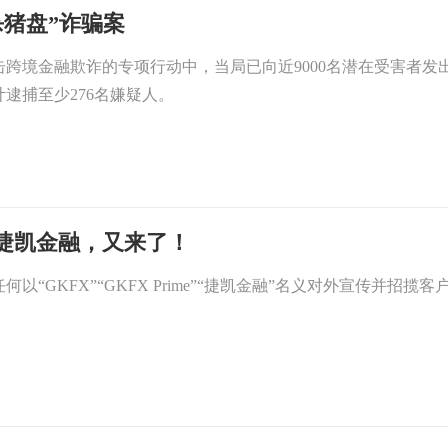
杀猪盘”诈骗案
跨境金融欺诈的专项行动中，当局已向近9000名潜在受害者发出
逮捕至少276名嫌疑人。
me捷凯金融，又来了！
任何以“GKFX”“GKFX Prime”“捷凯金融”名义对外宣传