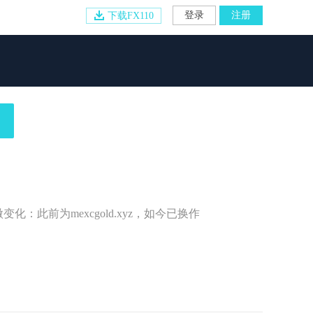
登录
注册
下载FX110
此前为mexcgold.xyz，如今已换作