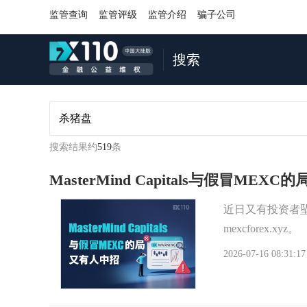
监管查询
监管评级
监管介绍
骗子公司
搜索
搜索结果约
519
条
MasterMind Capitals与假冒ME
近日又有投资者坠
mexcforex.xyz。
2026-07-16 08:31:17