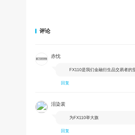
评论
赤忱
FX110是我们金融衍生品交易者的

回复
泪染裳
为FX110举大旗

回复