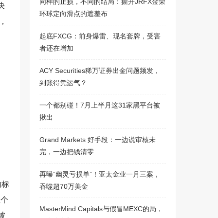
同样的止损，不同的结局：撕开JRFX金荣
决
环球定向滑点的遮羞布
，
起底FXCG：前身爆雷、现名套牌，受害
者还在增加
ACY Securities稀万证券出金问题频发，
到账得凭运气？
一个都别碰！7月上半月这31家黑平台被
揪出
Grand Markets 好手段：一边说审核未
完，一边把钱清零
再曝“幽灵亏损单”！亚太金业一月三案，
内标
吞噬超70万美金
五个
MasterMind Capitals与假冒MEXC的局，
被