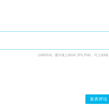
（1000字内。图片请上传GIF,JPG,PNG，可上传9
发表评论