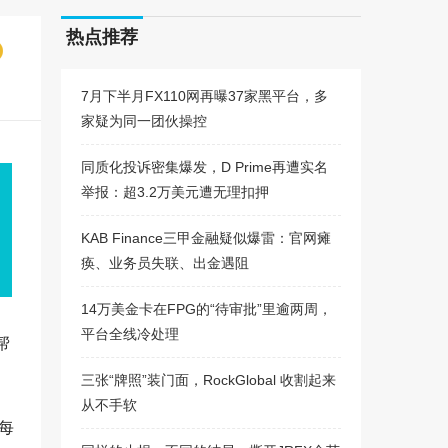
热点推荐
7月下半月FX110网再曝37家黑平台，多
家疑为同一团伙操控
同质化投诉密集爆发，D Prime再遭实名
举报：超3.2万美元遭无理扣押
KAB Finance三甲金融疑似爆雷：官网瘫
痪、业务员失联、出金遇阻
14万美金卡在FPG的“待审批”里逾两周，
平台全线冷处理
帮
三张“牌照”装门面，RockGlobal 收割起来
从不手软
0每