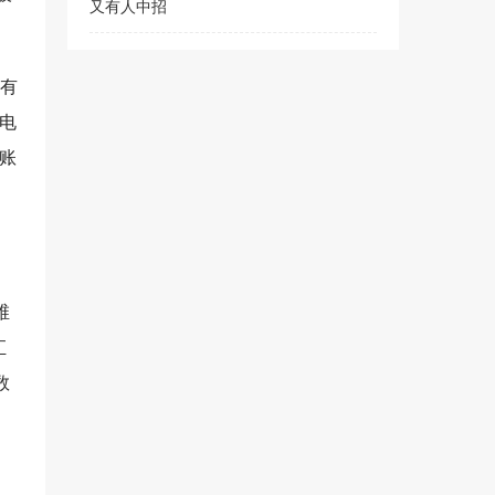
又有人中招
没有
电
账
维
汇
数