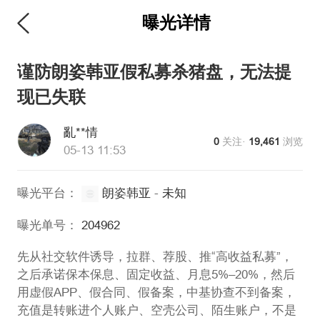
曝光详情
维权版
谨防朗姿韩亚假私募杀猪盘，无法提
现已失联
亂**情
0
关注·
19,461
浏览
05-13 11:53
曝光平台：
朗姿韩亚
-
未知
曝光单号：
204962
先从社交软件诱导，拉群、荐股、推“高收益私募”，
之后承诺保本保息、固定收益、月息5%–20%，然后
用虚假APP、假合同、假备案，中基协查不到备案，
充值是转账进个人账户、空壳公司、陌生账户，不是