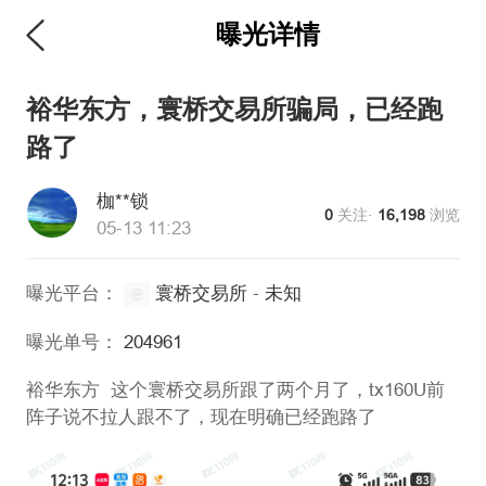
曝光详情
维权版
裕华东方，寰桥交易所骗局，已经跑
路了
枷**锁
0
关注·
16,198
浏览
05-13 11:23
曝光平台：
寰桥交易所
-
未知
曝光单号：
204961
裕华东方 这个寰桥交易所跟了两个月了，tx160U前
阵子说不拉人跟不了，现在明确已经跑路了