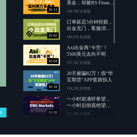
美金，却被RS Finance
平台强行清零、封号
01:11
184,799 次浏览
订单延迟5分钟拒赔，
出金无门，客服消
失：Tickmill信誉何
01:02
190,479 次浏览
在？
Axi出金再“卡壳”！
5500美元去向不明
01:04
157,162 次浏览
20天被骗82万！假“华
宝期货”APP套路惊人
01:10
124,238 次浏览
一小时前满怀希望，
一小时后彻底绝望：
DBG Markets盾博跟单
送
01:08
152,399 次浏览
记
出金拖延、客服神
隐！Ultima Markets投