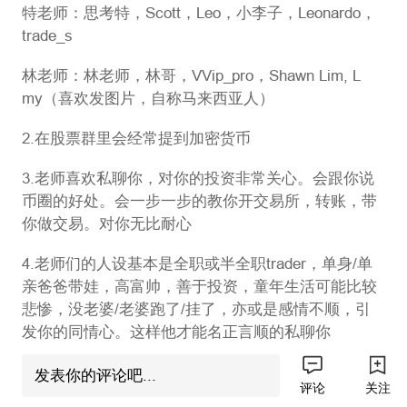
特老师：思考特，Scott，Leo，小李子，Leonardo，
trade_s
林老师：林老师，林哥，VVip_pro，Shawn Lim, L
my（喜欢发图片，自称马来西亚人）
2.在股票群里会经常提到加密货币
3.老师喜欢私聊你，对你的投资非常关心。会跟你说
币圈的好处。会一步一步的教你开交易所，转账，带
你做交易。对你无比耐心
4.老师们的人设基本是全职或半全职trader，单身/单
亲爸爸带娃，高富帅，善于投资，童年生活可能比较
悲惨，没老婆/老婆跑了/挂了，亦或是感情不顺，引
发你的同情心。这样他才能名正言顺的私聊你
怎样一步步陷入杀猪盘的：
发表你的评论吧...
评论
关注