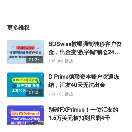
更多维权
BDSwiss被曝强制转移客户资
金，出金变“数字铜”锁仓24个
01:27
月
135,084 播放
D Prime德璞资本账户突遭冻
结，汇友40天无法出金
01:05
161,403 播放
别碰FXPrimus！一位汇友的
1.5万美元被扣到只剩4千
01:09
122,709 播放