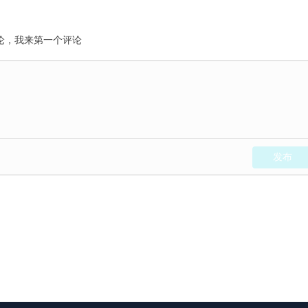
X110协助CWG Markets解锁我的账户，并返还我的本金和
论，我来第一个评论
发布