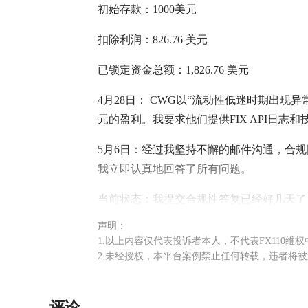
初始存款：1000美元
扣除利润：826.76 美元
已锁定资金总额：1,826.76 美元
4月28日： CWG以“流动性低迷时期出现异
元的盈利。我要求他们提供FIX API日志
5月6日：经过我坚持不懈的邮件沟通，合
我立即认真地回答了所有问题。
当前状态：我提交合规性答复已经好几天了
声明：
我无法登录，看不到我的资金，也无法提取
1.以上内容仅代表投诉者本人，不代表FX110维
在门户网站之外，扣押其本金，这是违法行
2.未经授权，本平台案例禁止任何转载，违者将
评论