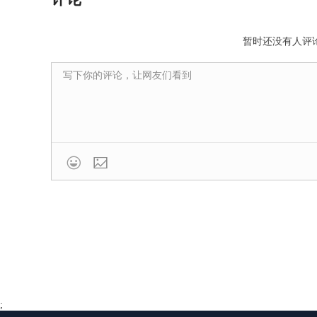
我已附上他们的邮件截图以及我的回复。我请求F
法收益。
暂时还没有人评

;