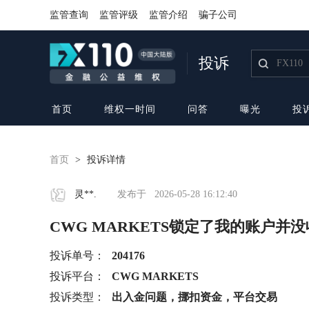
监管查询
监管评级
监管介绍
骗子公司
投诉
首页
维权一时间
问答
曝光
投
首页
>
投诉详情
灵**.
发布于
2026-05-28 16:12:40
CWG MARKETS锁定了我的账户并没
投诉单号：
204176
投诉平台：
CWG MARKETS
投诉类型：
出入金问题，挪扣资金，平台交易