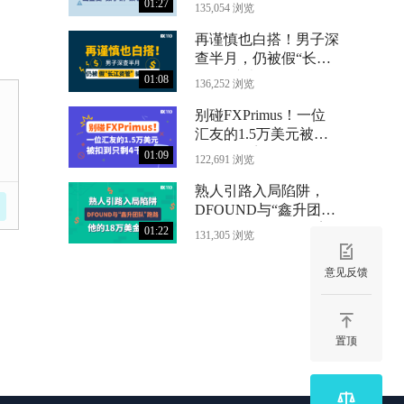
合
字铜”锁仓24个月
01:27
135,054 浏览
再谨慎也白搭！男子深
查半月，仍被假“长江
资管”骗光71万
01:08
136,252 浏览
别碰FXPrimus！一位
汇友的1.5万美元被扣
到只剩4千
01:09
122,691 浏览
熟人引路入局陷阱，
DFOUND与“鑫升团
队”跑路，他的18万美
01:22
131,305 浏览
金没了
意见反馈
置顶