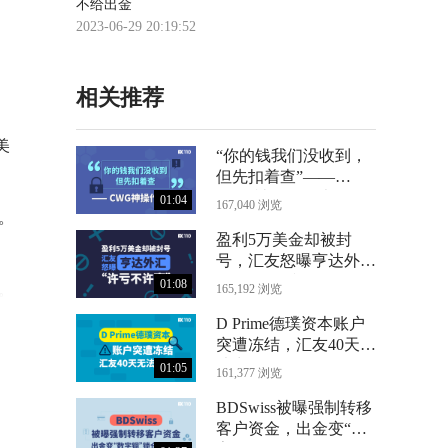
不给出金
2023-06-29 20:19:52
相关推荐
美
“你的钱我们没收到，
但先扣着查”——
CWG神操作曝光
01:04
167,040 浏览
。
盈利5万美金却被封
号，汇友怒曝亨达外汇
“许亏不许赢”
01:08
。
165,192 浏览
D Prime德璞资本账户
定
突遭冻结，汇友40天无
法出金
01:05
161,377 浏览
BDSwiss被曝强制转移
客户资金，出金变“数