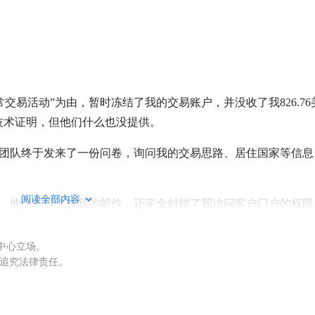
常交易活动”为由，暂时冻结了我的交易账户，并没收了我826.76
和技术证明，但他们什么也没提供。
规团队终于发来了一份问卷，询问我的交易思路、居住国家等信息
阅读全部内容
。他们不仅无视我的邮件，还完全封锁了我访问客户门户的权限
我最初的1000美元存款。经纪商审核账户是一回事，但将客户锁
权中心立场。
为，也是一个巨大的警示信号。
被追究法律责任。