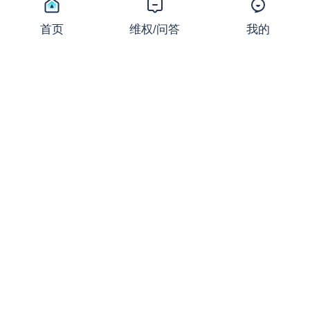
24/7交易时代加速到来！CM
E领跑，多家零售交易商相继
首页
维权/问答
我的
跟进
新闻
2026-07-24 11:16:50
18,567 浏览
同样的止损，不同的结局：撕
开JRFX金荣环球定向滑点的
遮羞布
曝光
2026-07-24 08:31:16
27,670 浏览
起底FXCG：前身爆雷、现名
套牌，受害者还在增加
曝光
2026-07-23 08:36:37
18,760 浏览
盛大金禧案迎新进展：首次资
金清退启动！FX110曾曝光其
骗局
新闻
2026-07-22 16:32:24
18,366 浏览