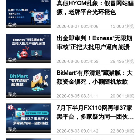
真假HYCM乱象：假冒网站猖
獗，老牌平台光环褪色
曝光
2026-08-07 08:34:06
15,003 浏览
出金即审判！Exness“无限期
审核”正把大批用户逼向崩溃
曝光
2026-08-06 08:34:59
26,496 浏览
BitMart“有序清退”藏猫腻：大
额资金锁死，小额随机放款
曝光
2026-08-05 08:31:11
20,001 浏览
7月下半月FX110网再曝37家
黑平台，多家疑为同一团伙操
控
曝光
2026-08-03 09:01:42
22,860 浏览