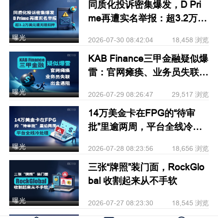
同质化投诉密集爆发，D Pri
me再遭实名举报：超3.2万美
元遭无理扣押
曝光
2026-07-30 08:42:04
18,458 浏览
KAB Finance三甲金融疑似爆
雷：官网瘫痪、业务员失联、
出金遇阻
曝光
2026-07-29 08:26:47
29,517 浏览
14万美金卡在FPG的“待审
批”里逾两周，平台全线冷处
理
曝光
2026-07-28 08:23:56
18,656 浏览
三张“牌照”装门面，RockGlo
bal 收割起来从不手软
曝光
2026-07-27 08:23:30
18,545 浏览