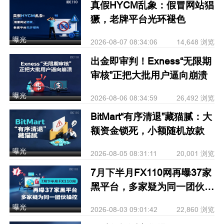
真假HYCM乱象：假冒网站猖
獗，老牌平台光环褪色
曝光
2026-08-07 08:34:06
14,648 浏览
出金即审判！Exness“无限期
审核”正把大批用户逼向崩溃
曝光
2026-08-06 08:34:59
26,492 浏览
BitMart“有序清退”藏猫腻：大
额资金锁死，小额随机放款
曝光
2026-08-05 08:31:11
20,001 浏览
7月下半月FX110网再曝37家
黑平台，多家疑为同一团伙操
控
曝光
2026-08-03 09:01:42
22,860 浏览