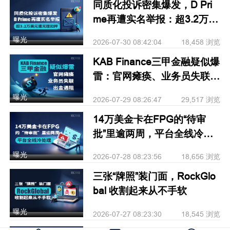
同质化投诉密集爆发，D Pri
me再遭实名举报：超3.2万美
元遭无理扣押
曝光
2026-07-30 08:42:04
18,458 浏览
KAB Finance三甲金融疑似爆
雷：官网瘫痪、业务员失联、
出金遇阻
曝光
2026-07-29 08:26:47
29,517 浏览
14万美金卡在FPG的“待审
批”里逾两周，平台全线冷处
理
曝光
2026-07-28 08:23:56
18,656 浏览
三张“牌照”装门面，RockGlo
bal 收割起来从不手软
曝光
2026-07-27 08:23:30
18,545 浏览