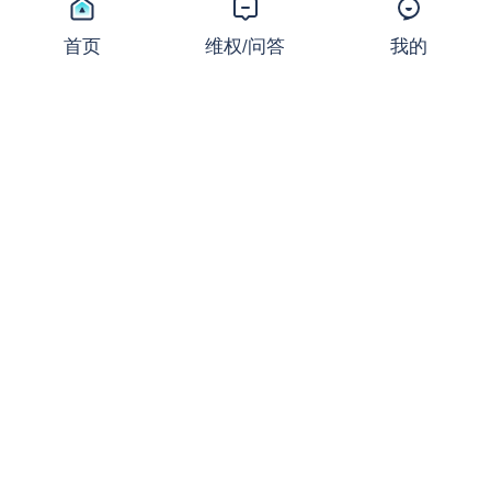
24/7交易时代加速到来！CM
E领跑，多家零售交易商相继
首页
维权/问答
我的
跟进
新闻
2026-07-24 11:16:50
18,567 浏览
同样的止损，不同的结局：撕
开JRFX金荣环球定向滑点的
遮羞布
曝光
2026-07-24 08:31:16
27,670 浏览
起底FXCG：前身爆雷、现名
套牌，受害者还在增加
曝光
2026-07-23 08:36:37
18,759 浏览
盛大金禧案迎新进展：首次资
金清退启动！FX110曾曝光其
骗局
新闻
2026-07-22 16:32:24
18,366 浏览