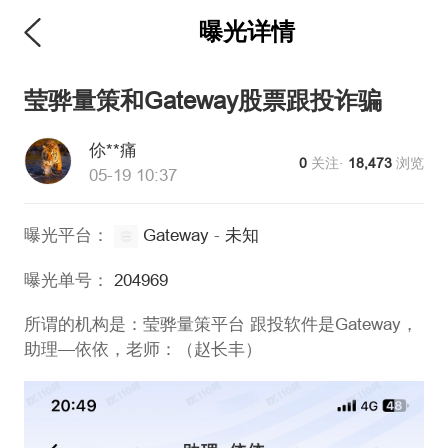
曝光详情
维权版
莹骅量策和Gateway股票跟投诈骗
伱**痛
0
关注·
18,473
浏览
05-19 10:37
曝光平台：
Gateway
-
未知
曝光单号：
204969
所谓的机构是：莹骅量策平台 跟投软件是Gateway，
助理—依依，老师：（赵长丰）