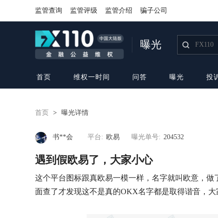
监管查询
监管评级
监管介绍
骗子公司
曝光
首页
维权一时间
问答
曝光
投
首页
>
曝光详情
书**会
平台:
欧易
曝光单号:
204532
遇到假欧易了，大家小心
这个平台图标跟真欧易一模一样，名字就叫欧意，做
面查了才发现这不是真的OKX名字都是取得谐音，大