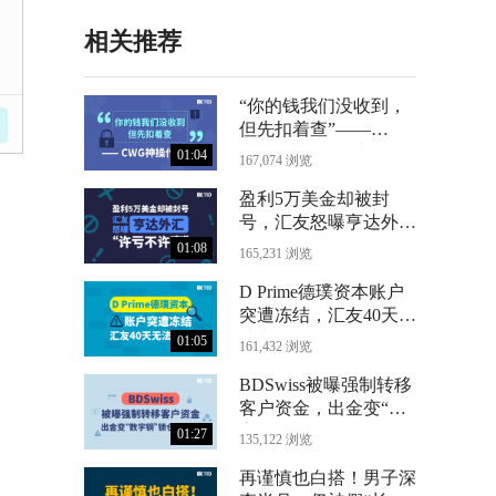
相关推荐
“你的钱我们没收到，
但先扣着查”——
CWG神操作曝光
01:04
167,074 浏览
盈利5万美金却被封
号，汇友怒曝亨达外汇
“许亏不许赢”
01:08
165,231 浏览
D Prime德璞资本账户
突遭冻结，汇友40天无
法出金
01:05
161,432 浏览
BDSwiss被曝强制转移
客户资金，出金变“数
字铜”锁仓24个月
01:27
135,122 浏览
再谨慎也白搭！男子深