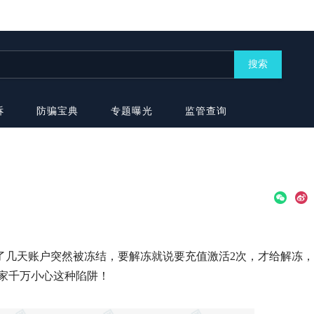
搜索
诉
防骗宝典
专题曝光
监管查询
了几天账户突然被冻结，要解冻就说要充值激活2次，才给解冻
家千万小心这种陷阱！