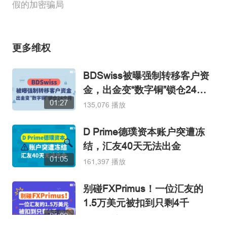
假的加密骗局
更多维权
BDSwiss被曝强制转移客户资
金，出金变“数字铜”锁仓24个
01:27
月
135,076 播放
D Prime德璞资本账户突遭冻
结，汇友40天无法出金
01:05
161,397 播放
别碰FXPrimus！一位汇友的
1.5万美元被扣到只剩4千
01:09
122,704 播放