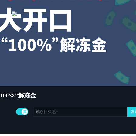
쀂
쀄
쀁
100%”解冻金
弹
发