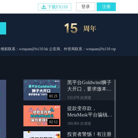
登录
注册
下载FX110
维权联系：weiquan@fx110.hk 公安局、外管局联系：weiquan@fx110.vip
黑平台Goldwind狮子
大开口，要求缴本金
“100%”解冻金
01:21
132,678 次浏览
提款变存款，
MetaMask平台骗钱套
路曝光
02:12
180,904 次浏览
投资者警惕！有注册