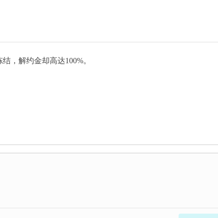
被冻结，解约金却高达100%。