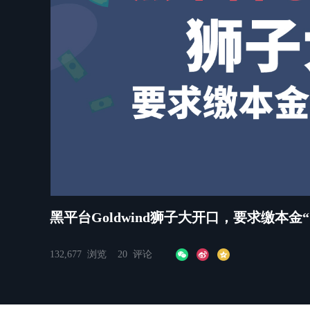
쀂
0:00
/
1:21
黑平台Goldwind狮子大开口，要求缴本金“
132,677
浏览
20
评论