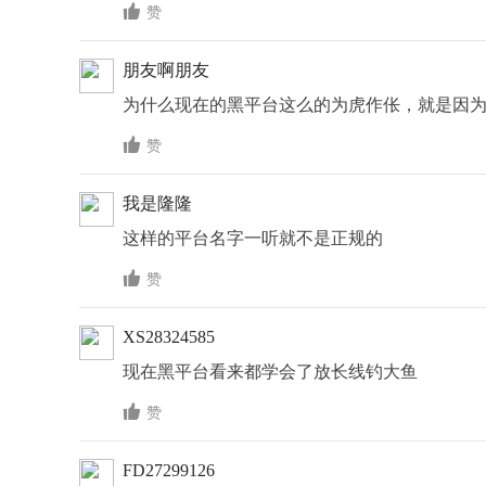

赞
朋友啊朋友
为什么现在的黑平台这么的为虎作伥，就是因

赞
我是隆隆
这样的平台名字一听就不是正规的

赞
XS28324585
现在黑平台看来都学会了放长线钓大鱼

赞
FD27299126