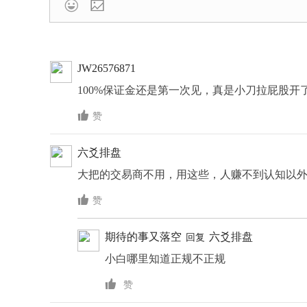

JW26576871
100%保证金还是第一次见，真是小刀拉屁股开

赞
六爻排盘
大把的交易商不用，用这些，人赚不到认知以

赞
期待的事又落空
六爻排盘
回复
小白哪里知道正规不正规

赞