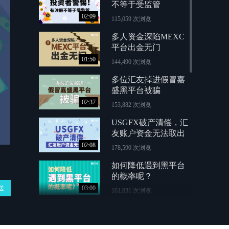
不等于受监管
02:09
115,059 次浏览
多人资金深陷MEXC
平台出金无门
01:50
144,490 次浏览
多位汇友掉进假冒嘉
盛黑平台被骗
02:37
153,882 次浏览
USGFX破产清偿，汇
友账户资金无法取出
02:08
178,590 次浏览
如何降低遇到黑平台
的概率呢？
送
03:00
161,031 次浏览
“军官男友”授生财之
道，女子被骗40余万