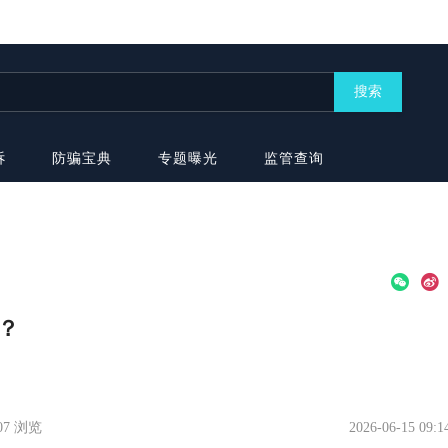
搜索
诉
防骗宝典
专题曝光
监管查询
管？
607 浏览
2026-06-15 09:1