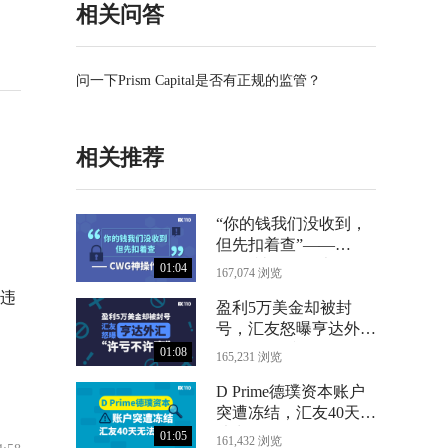
相关问答
问一下Prism Capital是否有正规的监管？
相关推荐
“你的钱我们没收到，
但先扣着查”——
CWG神操作曝光
01:04
167,074 浏览
违
盈利5万美金却被封
号，汇友怒曝亨达外汇
“许亏不许赢”
01:08
165,231 浏览
D Prime德璞资本账户
突遭冻结，汇友40天无
法出金
01:05
161,432 浏览