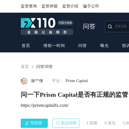
监管查询
监管评级
监管介绍
骗子公司
问答
首页
维权一时间
问答
曝光
投
首页
>
问答详情
操**侠
平台：
Prism Capital
问一下Prism Capital是否有正规的监
https://prismcapitalfx.com/
写回答
关注问答
1 回答
0
关注
5,