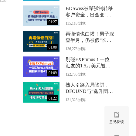
4:58
BDSwiss被曝强制转移
客户资金，出金变“数
字铜”锁仓24个月
01:27
135,118 浏览
再谨慎也白搭！男子深
查半月，仍被假“长江
资管”骗光71万
01:08
136,276 浏览
别碰FXPrimus！一位
汇友的1.5万美元被扣
到只剩4千
01:09
122,735 浏览
熟人引路入局陷阱，
DFOUND与“鑫升团
队”跑路，他的18万美
01:22
131,328 浏览
金没了
意见反馈