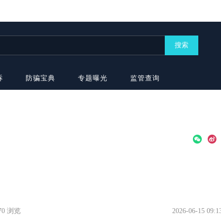
搜索
诉
防骗宝典
专题曝光
监管查询
470 浏览
2026-06-15 09:1