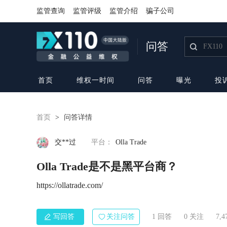
监管查询
监管评级
监管介绍
骗子公司
问答
首页
维权一时间
问答
曝光
投
首页
>
问答详情
交**过
平台：
Olla Trade
Olla Trade是不是黑平台商？
https://ollatrade.com/
写回答
关注问答
1 回答
0
关注
7,