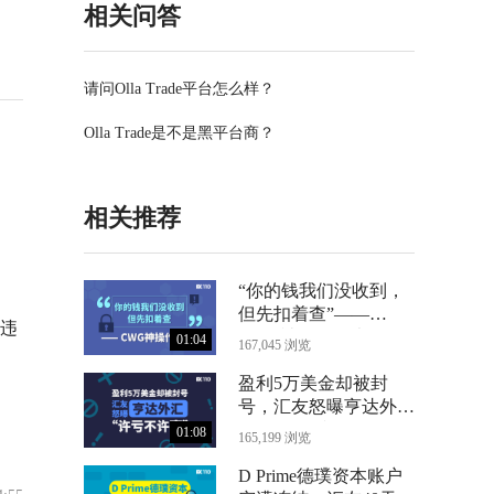
相关问答
请问Olla Trade平台怎么样？
Olla Trade是不是黑平台商？
相关推荐
“你的钱我们没收到，
但先扣着查”——
违
CWG神操作曝光
01:04
167,045 浏览
盈利5万美金却被封
号，汇友怒曝亨达外汇
“许亏不许赢”
01:08
165,199 浏览
D Prime德璞资本账户