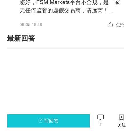
您好，FSM Markets平台不合规，是一家
无任何监管的虚假交易商，请远离！
详情请参阅：
06-05 16:48
点赞
https://xujia.fx110.vip/falsebroker/details/22
政策警告：中国未批准任何机构在境内开
最新回答
展外汇保证金业务，凡未经批准的机构擅
自开展外汇按金交易的均属于违法行为。
请主动提高风险防范意识和能力，谨防因
如果您还有其他问题，可以通过官方邮箱
参与此类交易造成财产损失。
weiquan@fx110.hk联系我们。
感谢您对FX110网站的支持与信任！
写回答
1
关注