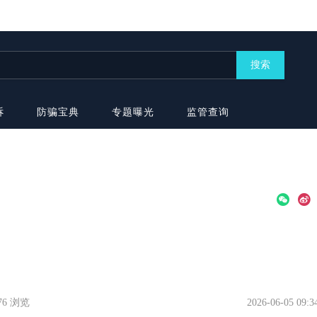
搜索
诉
防骗宝典
专题曝光
监管查询
376 浏览
2026-06-05 09:3