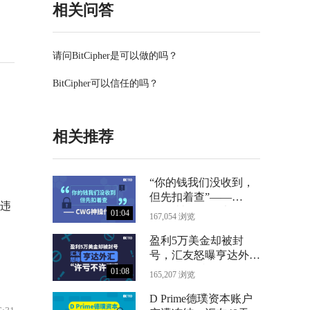
相关问答
请问BitCipher是可以做的吗？
BitCipher可以信任的吗？
相关推荐
“你的钱我们没收到，
但先扣着查”——
违
CWG神操作曝光
01:04
167,054 浏览
盈利5万美金却被封
号，汇友怒曝亨达外汇
“许亏不许赢”
01:08
165,207 浏览
D Prime德璞资本账户