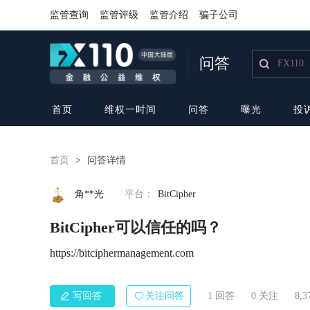
监管查询
监管评级
监管介绍
骗子公司
问答
首页
维权一时间
问答
曝光
投
首页
>
问答详情
角**光
平台：
BitCipher
BitCipher可以信任的吗？
https://bitciphermanagement.com
写回答
关注问答
1 回答
0
关注
8,