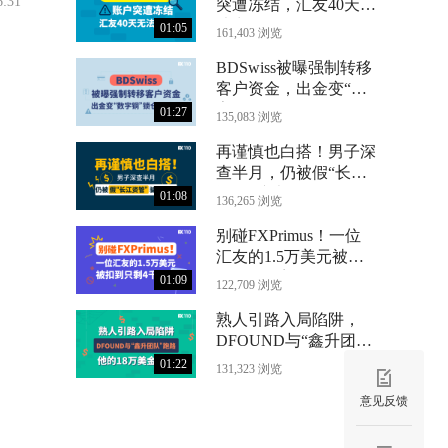
6:31
突遭冻结，汇友40天无
法出金
01:05
161,403 浏览
BDSwiss被曝强制转移
客户资金，出金变“数
字铜”锁仓24个月
01:27
135,083 浏览
再谨慎也白搭！男子深
查半月，仍被假“长江
资管”骗光71万
01:08
136,265 浏览
别碰FXPrimus！一位
汇友的1.5万美元被扣
到只剩4千
01:09
122,709 浏览
熟人引路入局陷阱，
DFOUND与“鑫升团
队”跑路，他的18万美
01:22
131,323 浏览
金没了
意见反馈