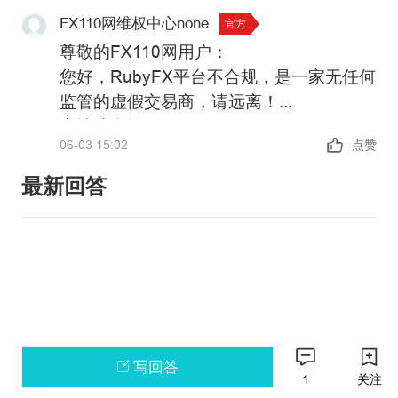
FX110网维权中心none
官方
尊敬的FX110网用户：
您好，RubyFX平台不合规，是一家无任何
监管的虚假交易商，请远离！
详情请参阅：
06-03 15:02
点赞
https://xujia.fx110.vip/falsebroker/details/22
政策警告：中国未批准任何机构在境内开
最新回答
展外汇保证金业务，凡未经批准的机构擅
自开展外汇按金交易的均属于违法行为。
请主动提高风险防范意识和能力，谨防因
如果您还有其他问题，可以通过官方邮箱
参与此类交易造成财产损失。
weiquan@fx110.hk联系我们。
感谢您对FX110网站的支持与信任！
写回答
1
关注