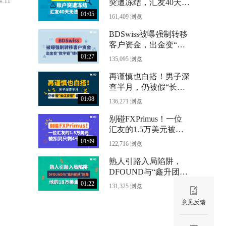
4:11
突遭冻结，汇友40天无
法出金
01:05
161,409 浏览
BDSwiss被曝强制转移
客户资金，出金变“数
字铜”锁仓24个月
01:27
135,095 浏览
再谨慎也白搭！男子深
查半月，仍被假“长江
资管”骗光71万
01:08
136,271 浏览
别碰FXPrimus！一位
汇友的1.5万美元被扣
到只剩4千
01:09
122,716 浏览
熟人引路入局陷阱，
DFOUND与“鑫升团
队”跑路，他的18万美
01:22
131,325 浏览
金没了
意见反馈