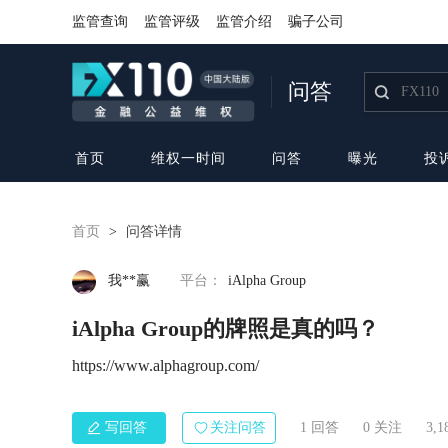
监管查询
监管评级
监管介绍
骗子公司
问答
首页
维权一时间
问答
曝光
投
首页
>
问答详情
我**赢
平台：
iAlpha Group
iAlpha Group的牌照是真的吗？
https://www.alphagroup.com/
写回答
关注问答
1 回答
0
关注
3,