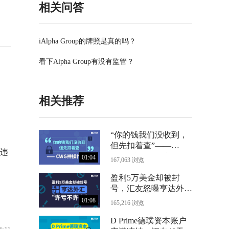
相关问答
iAlpha Group的牌照是真的吗？
看下Alpha Group有没有监管？
相关推荐
“你的钱我们没收到，
但先扣着查”——
违
CWG神操作曝光
01:04
167,063 浏览
盈利5万美金却被封
号，汇友怒曝亨达外汇
“许亏不许赢”
01:08
165,216 浏览
D Prime德璞资本账户