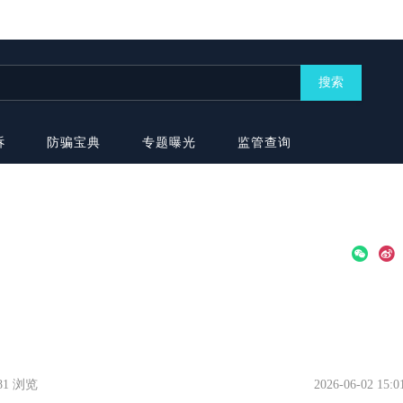
搜索
诉
防骗宝典
专题曝光
监管查询
181 浏览
2026-06-02 15:0