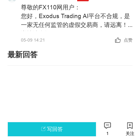
尊敬的FX110网用户：
您好，Exodus Trading AI平台不合规，是
一家无任何监管的虚假交易商，请远离！
详情请参阅：
05-09 14:21
点赞
https://xujia.fx110.vip/falsebroker/details/21
政策警告：中国未批准任何机构在境内开
最新回答
展外汇保证金业务，凡未经批准的机构擅
自开展外汇按金交易的均属于违法行为。
请主动提高风险防范意识和能力，谨防因
如果您还有其他问题，可以通过官方邮箱
参与此类交易造成财产损失。
weiquan@fx110.hk联系我们。
感谢您对FX110网站的支持与信任！
写回答
1
关注