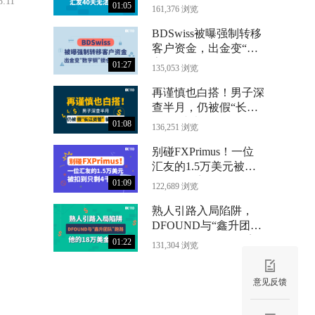
8:11
法出金
01:05
161,376 浏览
BDSwiss被曝强制转移
客户资金，出金变“数
字铜”锁仓24个月
01:27
135,053 浏览
再谨慎也白搭！男子深
查半月，仍被假“长江
资管”骗光71万
01:08
136,251 浏览
别碰FXPrimus！一位
汇友的1.5万美元被扣
到只剩4千
01:09
122,689 浏览
熟人引路入局陷阱，
DFOUND与“鑫升团
队”跑路，他的18万美
01:22
131,304 浏览
金没了
意见反馈