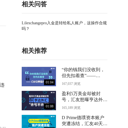
相关问答
Lilexchangepro入金是转给私人账户，这操作合规
吗？
相关推荐
“你的钱我们没收到，
但先扣着查”——
CWG神操作曝光
01:04
167,037 浏览
违
盈利5万美金却被封
号，汇友怒曝亨达外汇
“许亏不许赢”
01:08
165,189 浏览
D Prime德璞资本账户
突遭冻结，汇友40天无