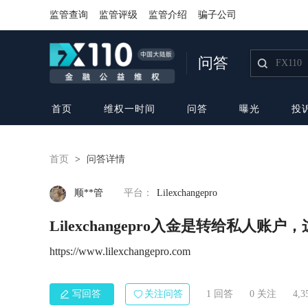
监管查询
监管评级
监管介绍
骗子公司
问答
首页
维权一时间
问答
曝光
投
首页
>
问答详情
顺**管
平台：
Lilexchangepro
Lilexchangepro入金是转给私人账
https://www.lilexchangepro.com
写回答
关注问答
1 回答
0
关注
4,