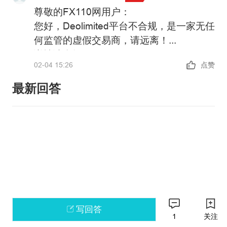
尊敬的FX110网用户：
您好，Deolimited平台不合规，是一家无任
何监管的虚假交易商，请远离！
详情请参阅：
02-04 15:26
点赞
https://xujia.fx110.vip/falsebroker/details/21
政策警告：中国未批准任何机构在境内开
最新回答
展外汇保证金业务，凡未经批准的机构擅
自开展外汇按金交易的均属于违法行为。
请主动提高风险防范意识和能力，谨防因
如果您还有其他问题，可以通过官方邮箱
参与此类交易造成财产损失。
weiquan@fx110.hk联系我们。
感谢您对FX110网站的支持与信任！
写回答
1
关注