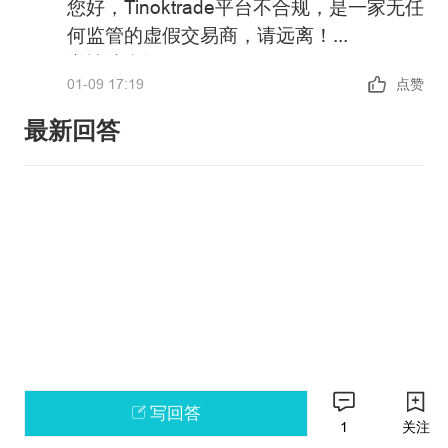
您好，Tinoktrade平台不合规，是一家无任
何监管的虚假交易商，请远离！
详情请参阅：
01-09 17:19
点赞
https://xujia.fx110.vip/falsebroker/details/22
政策警告：中国未批准任何机构在境内开
最新回答
展外汇保证金业务，凡未经批准的机构擅
自开展外汇按金交易的均属于违法行为。
请主动提高风险防范意识和能力，谨防因
如果您还有其他问题，可以通过官方邮箱
参与此类交易造成财产损失。
weiquan@fx110.hk联系我们。
感谢您对FX110网站的支持与信任！
写回答
1
关注