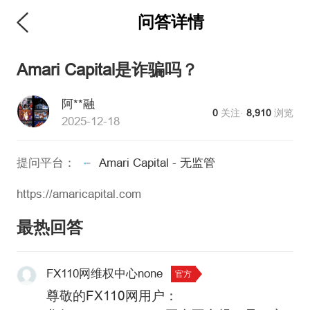
问答详情
维权版
Amari Capital是诈骗吗？
阿**融
0
关注·
8,910
浏览
2025-12-18
提问平台：
Amari Capital
-
无监管
https://amaricapital.com
最热回答
FX110网维权中心none
官方
尊敬的FX110网用户：