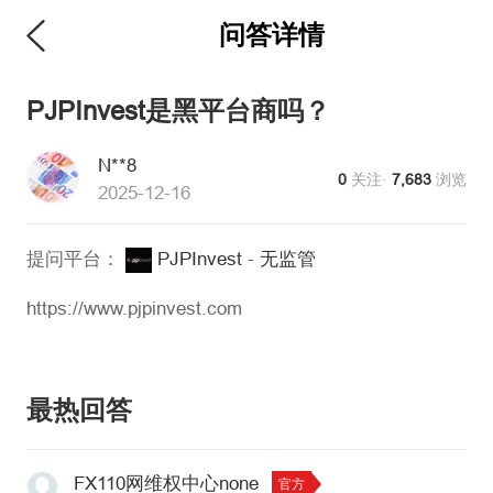
问答详情
维权版
PJPInvest是黑平台商吗？
N**8
0
关注·
7,683
浏览
2025-12-16
提问平台：
PJPInvest
-
无监管
https://www.pjpinvest.com
最热回答
FX110网维权中心none
官方