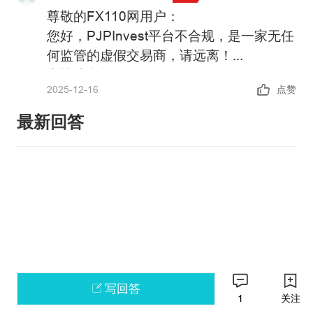
尊敬的FX110网用户：
您好，PJPInvest平台不合规，是一家无任
何监管的虚假交易商，请远离！
详情请参阅：
2025-12-16
点赞
https://xujia.fx110.vip/falsebroker/details/21
政策警告：中国未批准任何机构在境内开
最新回答
展外汇保证金业务，凡未经批准的机构擅
自开展外汇按金交易的均属于违法行为。
请主动提高风险防范意识和能力，谨防因
如果您还有其他问题，可以通过官方邮箱
参与此类交易造成财产损失。
weiquan@fx110.hk联系我们。
感谢您对FX110网站的支持与信任！
写回答
1
关注