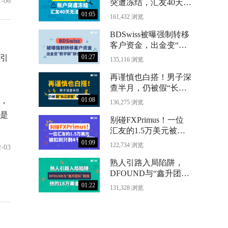
1-06
突遭冻结，汇友40天无
法出金
01:05
161,432 浏览
BDSwiss被曝强制转移
客户资金，出金变“数
字铜”锁仓24个月
引
01:27
135,116 浏览
再谨慎也白搭！男子深
查半月，仍被假“长江
资管”骗光71万
，
01:08
136,275 浏览
是
别碰FXPrimus！一位
汇友的1.5万美元被扣
到只剩4千
01:09
122,734 浏览
2-03
熟人引路入局陷阱，
DFOUND与“鑫升团
队”跑路，他的18万美
01:22
131,328 浏览
金没了