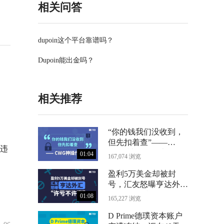
相关问答
dupoin这个平台靠谱吗？
Dupoin能出金吗？
相关推荐
“你的钱我们没收到，
但先扣着查”——
违
CWG神操作曝光
01:04
167,074 浏览
盈利5万美金却被封
号，汇友怒曝亨达外汇
“许亏不许赢”
01:08
165,227 浏览
D Prime德璞资本账户