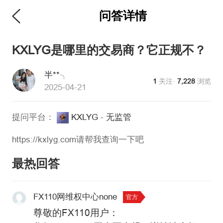
问答详情
维权版
KXLYG是哪里的交易商？它正规不？
半**╮
1
关注·
7,228
浏览
2025-04-21
提问平台：
KXLYG
-
无监管
https://kxlyg.com请帮我查询一下吧
最热回答
FX110网维权中心none
官方
尊敬的FX110用户：