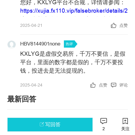
您好，KXLYG平台不合规，详情请参阅：
https://xujia.fx110.vip/falsebroker/details/21
该平台并未公布任何公司以及金融监管信
2025-04-21
点赞
息以便用户核实，且存在多个行骗网站，
还请谨慎小心。
HBV8144901none
政策警告：中国未批准任何机构在境内开
热评
展外汇保证金业务，凡未经批准的机构擅
KXLYG是虚假交易所，千万不要信，是假
自开展外汇按金交易的均属于违法行为。
平台，里面的数字都是假的，千万不要投
请主动提高风险防范意识和能力，谨防因
如果您还有其他问题，可以通过官方邮箱
钱，投进去是无法提现的。
参与此类交易造成财产损失。
weiquan@fx110.hk联系我们。
去小某书搜索KXLYG，有相关帖子和曝光
2025-04-24
点赞
评论
感谢您对FX110网站的支持与信任！
这个假交易所
最新回答
写回答
2
关注