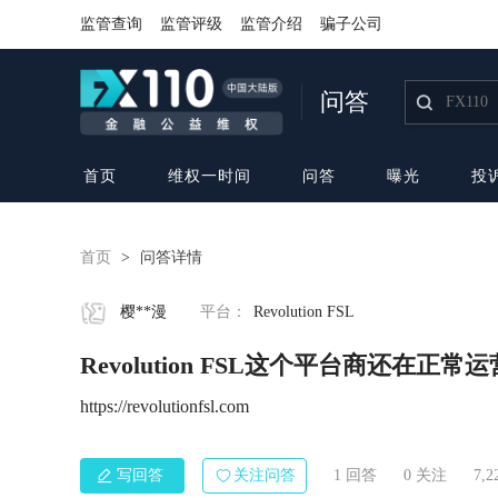
监管查询
监管评级
监管介绍
骗子公司
问答
首页
维权一时间
问答
曝光
投
首页
>
问答详情
樱**漫
平台：
Revolution FSL
Revolution FSL这个平台商还在正常
https://revolutionfsl.com
写回答
关注问答
1 回答
0
关注
7,