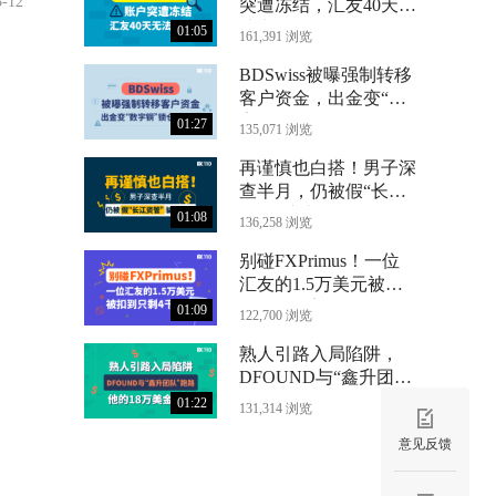
3-12
突遭冻结，汇友40天无
法出金
01:05
161,391 浏览
BDSwiss被曝强制转移
客户资金，出金变“数
字铜”锁仓24个月
01:27
135,071 浏览
再谨慎也白搭！男子深
查半月，仍被假“长江
资管”骗光71万
01:08
136,258 浏览
别碰FXPrimus！一位
汇友的1.5万美元被扣
到只剩4千
01:09
122,700 浏览
熟人引路入局陷阱，
DFOUND与“鑫升团
队”跑路，他的18万美
01:22
131,314 浏览
金没了
意见反馈