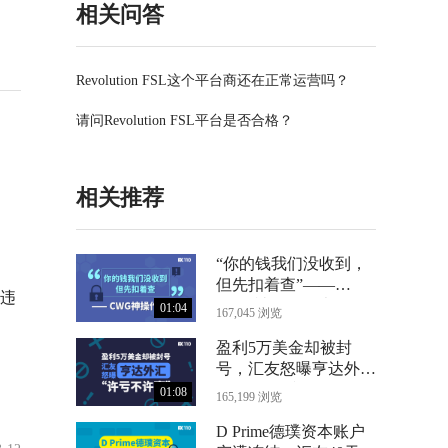
相关问答
Revolution FSL这个平台商还在正常运营吗？
请问Revolution FSL平台是否合格？
相关推荐
“你的钱我们没收到，
但先扣着查”——
违
CWG神操作曝光
01:04
167,045 浏览
盈利5万美金却被封
号，汇友怒曝亨达外汇
“许亏不许赢”
01:08
165,199 浏览
D Prime德璞资本账户