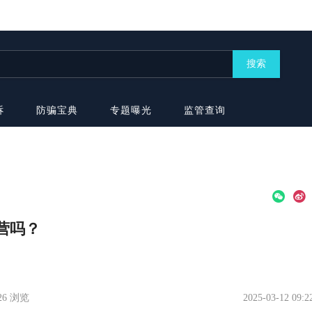
搜索
诉
防骗宝典
专题曝光
监管查询
运营吗？
226 浏览
2025-03-12 09:2