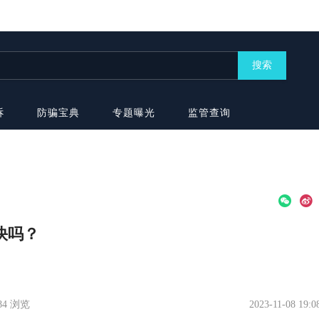
搜索
诉
防骗宝典
专题曝光
监管查询
金快吗？
884 浏览
2023-11-08 19:0