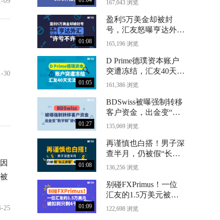
01:04
1-09
167,043 浏览
盈利5万美金却被封
号，汇友怒曝亨达外汇
“许亏不许赢”
01:08
165,196 浏览
D Prime德璞资本账户
突遭冻结，汇友40天无
1-30
法出金
01:05
161,386 浏览
BDSwiss被曝强制转移
客户资金，出金变“数
字铜”锁仓24个月
01:27
135,069 浏览
再谨慎也白搭！男子深
查半月，仍被假“长江
因
资管”骗光71万
01:08
136,256 浏览
被
别碰FXPrimus！一位
汇友的1.5万美元被扣
到只剩4千
01:09
4-25
122,698 浏览