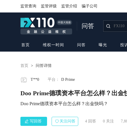
监管查询
监管评级
监管介绍
骗子公司
问答
首页
维权一时间
问答
曝光
投
首页
>
问答详情
T**0
平台：
D Prime
Doo Prime德璞资本平台怎么样？出
Doo Prime德璞资本平台怎么样？出金快吗？
写回答
关注问答
4 回答
0
关注
7,